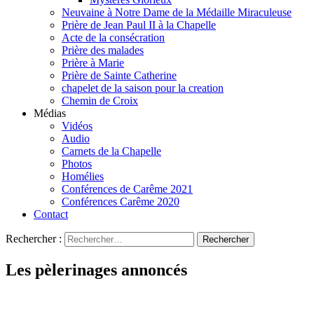
Neuvaine à Notre Dame de la Médaille Miraculeuse
Prière de Jean Paul II à la Chapelle
Acte de la consécration
Prière des malades
Prière à Marie
Prière de Sainte Catherine
chapelet de la saison pour la creation
Chemin de Croix
Médias
Vidéos
Audio
Carnets de la Chapelle
Photos
Homélies
Conférences de Carême 2021
Conférences Carême 2020
Contact
Rechercher :
Les pèlerinages annoncés