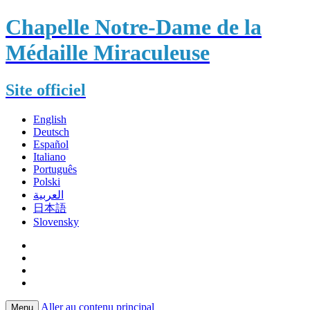
Chapelle Notre-Dame de la
Médaille Miraculeuse
Site officiel
English
Deutsch
Español
Italiano
Português
Polski
العربية
日本語
Slovensky
Aller au contenu principal
Menu