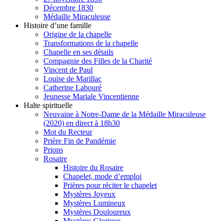
Décembre 1830
Médaille Miraculeuse
Histoire d’une famille
Origine de la chapelle
Transformations de la chapelle
Chapelle en ses détails
Compagnie des Filles de la Charité
Vincent de Paul
Louise de Marillac
Catherine Labouré
Jeunesse Mariale Vincentienne
Halte spirituelle
Neuvaine à Notre-Dame de la Médaille Miraculeuse
(2020) en direct à 18h30
Mot du Recteur
Prière Fin de Pandémie
Prions
Rosaire
Histoire du Rosaire
Chapelet, mode d’emploi
Prières pour réciter le chapelet
Mystères Joyeux
Mystères Lumineux
Mystères Douloureux
Mystères Glorieux