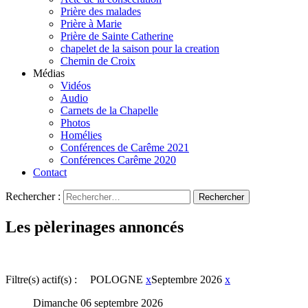
Prière des malades
Prière à Marie
Prière de Sainte Catherine
chapelet de la saison pour la creation
Chemin de Croix
Médias
Vidéos
Audio
Carnets de la Chapelle
Photos
Homélies
Conférences de Carême 2021
Conférences Carême 2020
Contact
Rechercher :
Les pèlerinages annoncés
Filtre(s) actif(s) :
POLOGNE
x
Septembre 2026
x
Dimanche 06 septembre 2026