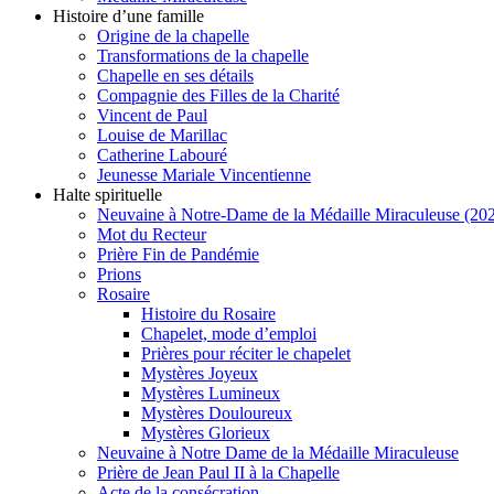
Histoire d’une famille
Origine de la chapelle
Transformations de la chapelle
Chapelle en ses détails
Compagnie des Filles de la Charité
Vincent de Paul
Louise de Marillac
Catherine Labouré
Jeunesse Mariale Vincentienne
Halte spirituelle
Neuvaine à Notre-Dame de la Médaille Miraculeuse (202
Mot du Recteur
Prière Fin de Pandémie
Prions
Rosaire
Histoire du Rosaire
Chapelet, mode d’emploi
Prières pour réciter le chapelet
Mystères Joyeux
Mystères Lumineux
Mystères Douloureux
Mystères Glorieux
Neuvaine à Notre Dame de la Médaille Miraculeuse
Prière de Jean Paul II à la Chapelle
Acte de la consécration