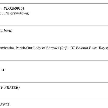
f. : PLO260915)
f. : Pielgrzymkowa)
Barbara)
amienska, Parish-Our Lady of Sorrows
(Réf. : BT Polonia Biuro Turys
VEL
 BTP FRATER)
RAVEL