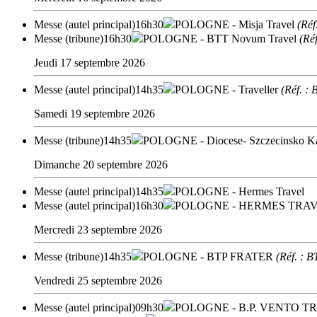
Messe (autel principal)
16h30
POLOGNE
- Misja Travel
(Ré
Messe (tribune)
16h30
POLOGNE
- BTT Novum Travel
(Ré
Jeudi 17 septembre 2026
Messe (autel principal)
14h35
POLOGNE
- Traveller
(Réf. : 
Samedi 19 septembre 2026
Messe (tribune)
14h35
POLOGNE
- Diocese- Szczecinsko K
Dimanche 20 septembre 2026
Messe (autel principal)
14h35
POLOGNE
- Hermes Travel
Messe (autel principal)
16h30
POLOGNE
- HERMES TRA
Mercredi 23 septembre 2026
Messe (tribune)
14h35
POLOGNE
- BTP FRATER
(Réf. :
Vendredi 25 septembre 2026
Messe (autel principal)
09h30
POLOGNE
- B.P. VENTO T