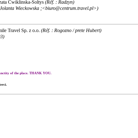
ata Cwiklinska-Soltys
(Réf. : Radzyn)
: Jolanta Wieckowska ;<biuro@centrum.travel.pl>)
le Travel Sp. z o.o.
(Réf. : Rogozno / prete Hubert)
03)
 sanctity of the place. THANK YOU.
erci.