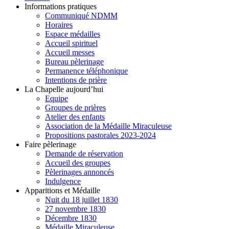
Informations pratiques
Communiqué NDMM
Horaires
Espace médailles
Accueil spirituel
Accueil messes
Bureau pèlerinage
Permanence téléphonique
Intentions de prière
La Chapelle aujourd’hui
Equipe
Groupes de prières
Atelier des enfants
Association de la Médaille Miraculeuse
Propositions pastorales 2023-2024
Faire pèlerinage
Demande de réservation
Accueil des groupes
Pèlerinages annoncés
Indulgence
Apparitions et Médaille
Nuit du 18 juillet 1830
27 novembre 1830
Décembre 1830
Médaille Miraculeuse