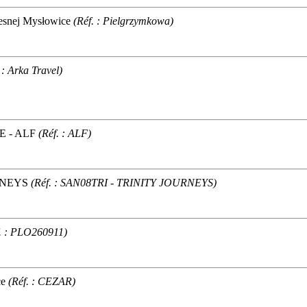
lesnej Mysłowice
(Réf. : Pielgrzymkowa)
 : Arka Travel)
E
- ALF
(Réf. : ALF)
RNEYS
(Réf. : SAN08TRI - TRINITY JOURNEYS)
. : PLO260911)
ce
(Réf. : CEZAR)