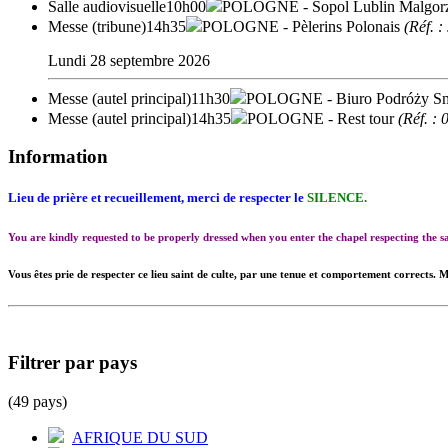
Salle audiovisuelle
10h00
POLOGNE
- Sopol Lublin Malgorz
Messe (tribune)
14h35
POLOGNE
- Pèlerins Polonais
(Réf. 
Lundi 28 septembre 2026
Messe (autel principal)
11h30
POLOGNE
- Biuro Podróży Smi
Messe (autel principal)
14h35
POLOGNE
- Rest tour
(Réf. : 
Information
Lieu de prière et recueillement, merci de respecter le
SILENCE.
You are kindly requested to be properly dressed when you enter the chapel respecting the
Vous êtes prie de respecter ce lieu saint de culte, par une tenue et comportement corrects. M
Filtrer par pays
(49 pays)
AFRIQUE DU SUD