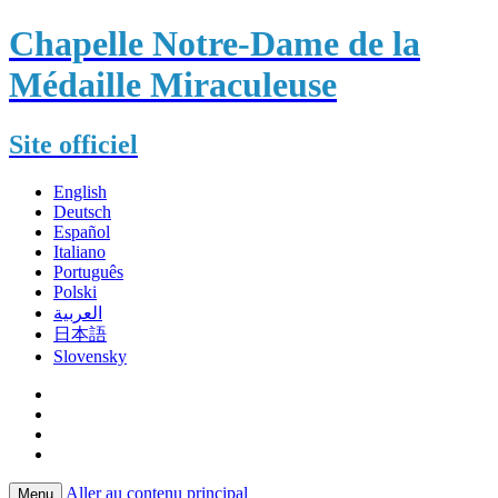
Chapelle Notre-Dame de la
Médaille Miraculeuse
Site officiel
English
Deutsch
Español
Italiano
Português
Polski
العربية
日本語
Slovensky
Aller au contenu principal
Menu