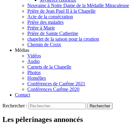
Neuvaine à Notre Dame de la Médaille Miraculeuse
Prière de Jean Paul II à la Chapelle
Acte de la consécration
Prière des malades
Prière à Marie
Prière de Sainte Catherine
chapelet de la saison pour la creation
Chemin de Croix
Médias
Vidéos
Audio
Carnets de la Chapelle
Photos
Homélies
Conférences de Carême 2021
Conférences Carême 2020
Contact
Rechercher :
Les pèlerinages annoncés