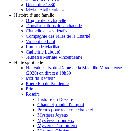
Décembre 1830
Médaille Miraculeuse
Histoire d’une famille
Origine de la chapelle
Transformations de la chapelle
Chapelle en ses détails
Compagnie des Filles de la Charité
Vincent de Paul
Louise de Marillac
Catherine Labouré
Jeunesse Mariale Vincentienne
Halte spirituelle
Neuvaine à Notre-Dame de la Médaille Miraculeuse
(2020) en direct à 18h30
Mot du Recteur
Prière Fin de Pandémie
Prions
Rosaire
Histoire du Rosaire
Chapelet, mode d’emploi
Prières pour réciter le chapelet
Mystères Joyeux
Mystères Lumineux
Mystères Douloureux
Mystères Glorieux