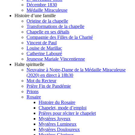
Décembre 1830
Médaille Miraculeuse
Histoire d’une famille
Origine de la chapelle
Transformations de la chapelle
Chapelle en ses détails
Compagnie des Filles de la Charité
Vincent de Paul
Louise de Marillac
Catherine Labouré
Jeunesse Mariale Vincentienne
Halte spirituelle
Neuvaine à Notre-Dame de la Médaille Miraculeuse
(2020) en direct à 18h30
Mot du Recteur
Prière Fin de Pandémie
Prions
Rosaire
Histoire du Rosaire
Chapelet, mode d’emploi
Prières pour réciter le chapelet
Mystères Joyeux
Mystères Lumineux
Mystères Douloureux
Mystères Glorieux