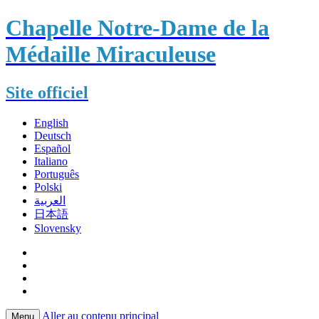
Chapelle Notre-Dame de la
Médaille Miraculeuse
Site officiel
English
Deutsch
Español
Italiano
Português
Polski
العربية
日本語
Slovensky
Aller au contenu principal
Menu