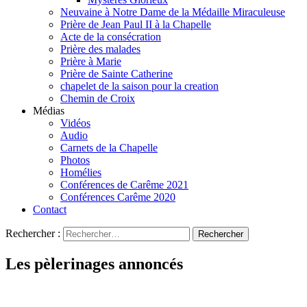
Neuvaine à Notre Dame de la Médaille Miraculeuse
Prière de Jean Paul II à la Chapelle
Acte de la consécration
Prière des malades
Prière à Marie
Prière de Sainte Catherine
chapelet de la saison pour la creation
Chemin de Croix
Médias
Vidéos
Audio
Carnets de la Chapelle
Photos
Homélies
Conférences de Carême 2021
Conférences Carême 2020
Contact
Rechercher :
Les pèlerinages annoncés