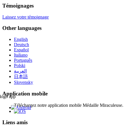
Témoignages
Laissez votre témoignage
Other languages
English
Deutsch
Español
Italiano
Português
Polski
العربية
日本語
Slovensky
Application mobile
Téléchargez notre application mobile Médaille Miraculeuse.
Liens amis