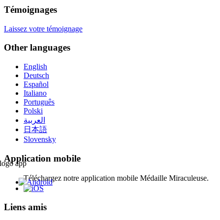
Témoignages
Laissez votre témoignage
Other languages
English
Deutsch
Español
Italiano
Português
Polski
العربية
日本語
Slovensky
Application mobile
Téléchargez notre application mobile Médaille Miraculeuse.
Liens amis