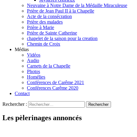
Neuvaine à Notre Dame de la Médaille Miraculeuse
Prière de Jean Paul II à la Chapelle
Acte de la consécration
Prière des malades
Prière à Marie
Prière de Sainte Catherine
chapelet de la saison pour la creation
Chemin de Croix
Médias
Vidéos
Audio
Carnets de la Chapelle
Photos
Homélies
Conférences de Carême 2021
Conférences Carême 2020
Contact
Rechercher :
Les pèlerinages annoncés