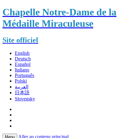
Chapelle Notre-Dame de la
Médaille Miraculeuse
Site officiel
English
Deutsch
Español
Italiano
Português
Polski
العربية
日本語
Slovensky
Aller au contenu principal
Menu