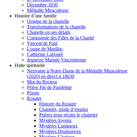
Décembre 1830
Médaille Miraculeuse
Histoire d’une famille
Origine de la chapelle
Transformations de la chapelle
Chapelle en ses détails
Compagnie des Filles de la Charité
Vincent de Paul
Louise de Marillac
Catherine Labouré
Jeunesse Mariale Vincentienne
Halte spirituelle
Neuvaine à Notre-Dame de la Médaille Miraculeuse
(2020) en direct à 18h30
Mot du Recteur
Prière Fin de Pandémie
Prions
Rosaire
Histoire du Rosaire
Chapelet, mode d’emploi
Prières pour réciter le chapelet
Mystères Joyeux
Mystères Lumineux
Mystères Douloureux
Mystères Glorieux