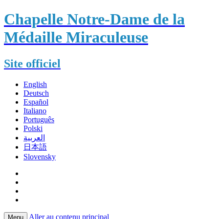
Chapelle Notre-Dame de la
Médaille Miraculeuse
Site officiel
English
Deutsch
Español
Italiano
Português
Polski
العربية
日本語
Slovensky
Aller au contenu principal
Menu