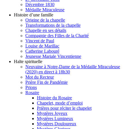
Décembre 1830
Médaille Miraculeuse
Histoire d’une famille
Origine de la chapelle
Transformations de la chapelle
Chapelle en ses détails
Compagnie des Filles de la Charité
Vincent de Paul
Louise de Marillac
Catherine Labouré
Jeunesse Mariale Vincentienne
Halte spirituelle
Neuvaine à Notre-Dame de la Médaille Miraculeuse
(2020) en direct à 18h30
Mot du Recteur
Prière Fin de Pandémie
Prions
Rosaire
Histoire du Rosaire
Chapelet, mode d’emploi
Prières pour réciter le chapelet
Mystères Joyeux
Mystères Lumineux
Mystères Douloureux
Mystères Glorieux