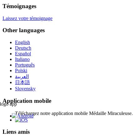
Témoignages
Laissez votre témoignage
Other languages
English
Deutsch
Español
Italiano
Português
Polski
العربية
日本語
Slovensky
Application mobile
Téléchargez notre application mobile Médaille Miraculeuse.
Liens amis