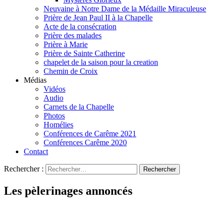
Neuvaine à Notre Dame de la Médaille Miraculeuse
Prière de Jean Paul II à la Chapelle
Acte de la consécration
Prière des malades
Prière à Marie
Prière de Sainte Catherine
chapelet de la saison pour la creation
Chemin de Croix
Médias
Vidéos
Audio
Carnets de la Chapelle
Photos
Homélies
Conférences de Carême 2021
Conférences Carême 2020
Contact
Rechercher :
Les pèlerinages annoncés