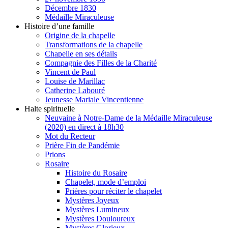
Décembre 1830
Médaille Miraculeuse
Histoire d’une famille
Origine de la chapelle
Transformations de la chapelle
Chapelle en ses détails
Compagnie des Filles de la Charité
Vincent de Paul
Louise de Marillac
Catherine Labouré
Jeunesse Mariale Vincentienne
Halte spirituelle
Neuvaine à Notre-Dame de la Médaille Miraculeuse
(2020) en direct à 18h30
Mot du Recteur
Prière Fin de Pandémie
Prions
Rosaire
Histoire du Rosaire
Chapelet, mode d’emploi
Prières pour réciter le chapelet
Mystères Joyeux
Mystères Lumineux
Mystères Douloureux
Mystères Glorieux