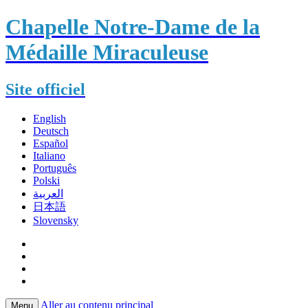
Chapelle Notre-Dame de la
Médaille Miraculeuse
Site officiel
English
Deutsch
Español
Italiano
Português
Polski
العربية
日本語
Slovensky
Aller au contenu principal
Menu