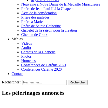
Neuvaine à Notre Dame de la Médaille Miraculeuse
Prière de Jean Paul II à la Chapelle
Acte de la consécration
Prière des malades
Prière à Marie
Prière de Sainte Catherine
chapelet de la saison pour la creation
Chemin de Croix
Médias
Vidéos
Audio
Carnets de la Chapelle
Photos
Homélies
Conférences de Carême 2021
Conférences Carême 2020
Contact
Rechercher :
Les pèlerinages annoncés