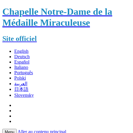
Chapelle Notre-Dame de la
Médaille Miraculeuse
Site officiel
English
Deutsch
Español
Italiano
Português
Polski
العربية
日本語
Slovensky
Aller au contenu principal
Menu