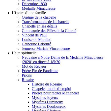
Décembre 1830
Médaille Miraculeuse
Histoire d’une famille
Origine de la chapelle
Transformations de la chapelle
Chapelle en ses détails
Compagnie des Filles de la Charité
Vincent de Paul
Louise de Marillac
Catherine Labouré
Jeunesse Mariale Vincentienne
Halte spirituelle
Neuvaine à Notre-Dame de la Médaille Miraculeuse
(2020) en direct à 18h30
Mot du Recteur
Prière Fin de Pandémie
Prions
Rosaire
Histoire du Rosaire
Chapelet, mode d’emploi
Prières pour réciter le chapelet
Mystères Joyeux
Mystères Lumineux
Mystères Douloureux
Mystères Glorieux