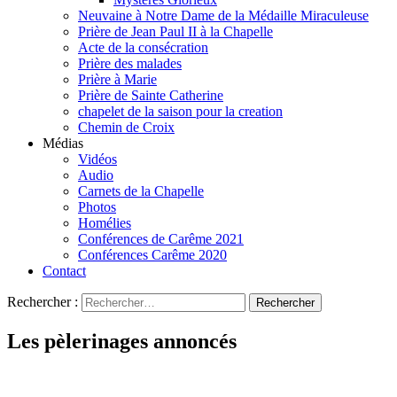
Neuvaine à Notre Dame de la Médaille Miraculeuse
Prière de Jean Paul II à la Chapelle
Acte de la consécration
Prière des malades
Prière à Marie
Prière de Sainte Catherine
chapelet de la saison pour la creation
Chemin de Croix
Médias
Vidéos
Audio
Carnets de la Chapelle
Photos
Homélies
Conférences de Carême 2021
Conférences Carême 2020
Contact
Rechercher :
Les pèlerinages annoncés