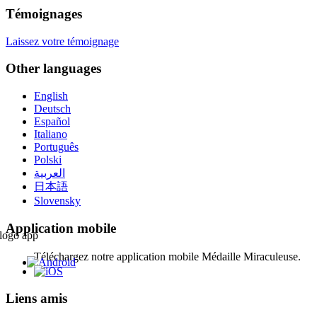
Témoignages
Laissez votre témoignage
Other languages
English
Deutsch
Español
Italiano
Português
Polski
العربية
日本語
Slovensky
Application mobile
Téléchargez notre application mobile Médaille Miraculeuse.
Liens amis