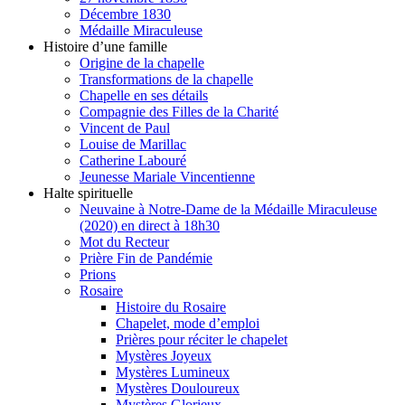
Décembre 1830
Médaille Miraculeuse
Histoire d’une famille
Origine de la chapelle
Transformations de la chapelle
Chapelle en ses détails
Compagnie des Filles de la Charité
Vincent de Paul
Louise de Marillac
Catherine Labouré
Jeunesse Mariale Vincentienne
Halte spirituelle
Neuvaine à Notre-Dame de la Médaille Miraculeuse
(2020) en direct à 18h30
Mot du Recteur
Prière Fin de Pandémie
Prions
Rosaire
Histoire du Rosaire
Chapelet, mode d’emploi
Prières pour réciter le chapelet
Mystères Joyeux
Mystères Lumineux
Mystères Douloureux
Mystères Glorieux