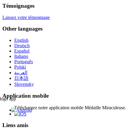
Témoignages
Laissez votre témoignage
Other languages
English
Deutsch
Español
Italiano
Português
Polski
العربية
日本語
Slovensky
Application mobile
Téléchargez notre application mobile Médaille Miraculeuse.
Liens amis