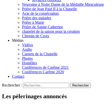
Neuvaine à Notre Dame de la Médaille Miraculeuse
Prière de Jean Paul II à la Chapelle
Acte de la consécration
Prière des malades
Prière à Marie
Prière de Sainte Catherine
chapelet de la saison pour la creation
Chemin de Croix
Médias
Vidéos
Audio
Carnets de la Chapelle
Photos
Homélies
Conférences de Carême 2021
Conférences Carême 2020
Contact
Rechercher :
Les pèlerinages annoncés