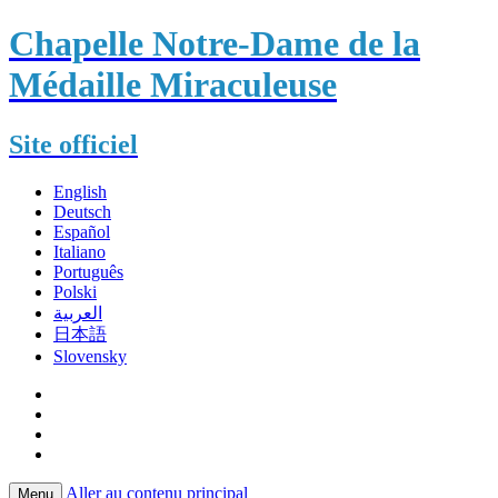
Chapelle Notre-Dame de la
Médaille Miraculeuse
Site officiel
English
Deutsch
Español
Italiano
Português
Polski
العربية
日本語
Slovensky
Aller au contenu principal
Menu