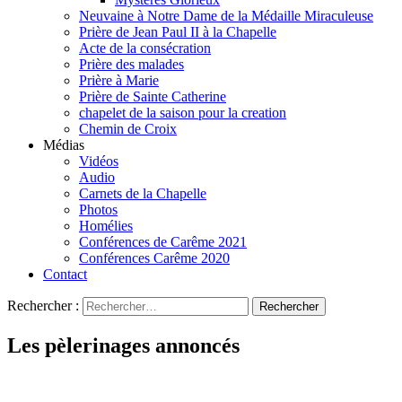
Neuvaine à Notre Dame de la Médaille Miraculeuse
Prière de Jean Paul II à la Chapelle
Acte de la consécration
Prière des malades
Prière à Marie
Prière de Sainte Catherine
chapelet de la saison pour la creation
Chemin de Croix
Médias
Vidéos
Audio
Carnets de la Chapelle
Photos
Homélies
Conférences de Carême 2021
Conférences Carême 2020
Contact
Rechercher :
Les pèlerinages annoncés