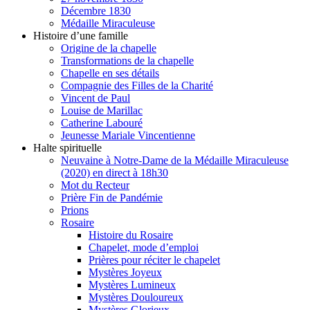
Décembre 1830
Médaille Miraculeuse
Histoire d’une famille
Origine de la chapelle
Transformations de la chapelle
Chapelle en ses détails
Compagnie des Filles de la Charité
Vincent de Paul
Louise de Marillac
Catherine Labouré
Jeunesse Mariale Vincentienne
Halte spirituelle
Neuvaine à Notre-Dame de la Médaille Miraculeuse
(2020) en direct à 18h30
Mot du Recteur
Prière Fin de Pandémie
Prions
Rosaire
Histoire du Rosaire
Chapelet, mode d’emploi
Prières pour réciter le chapelet
Mystères Joyeux
Mystères Lumineux
Mystères Douloureux
Mystères Glorieux