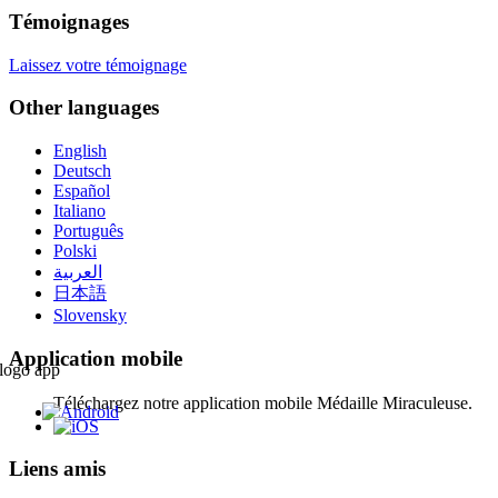
Témoignages
Laissez votre témoignage
Other languages
English
Deutsch
Español
Italiano
Português
Polski
العربية
日本語
Slovensky
Application mobile
Téléchargez notre application mobile Médaille Miraculeuse.
Liens amis