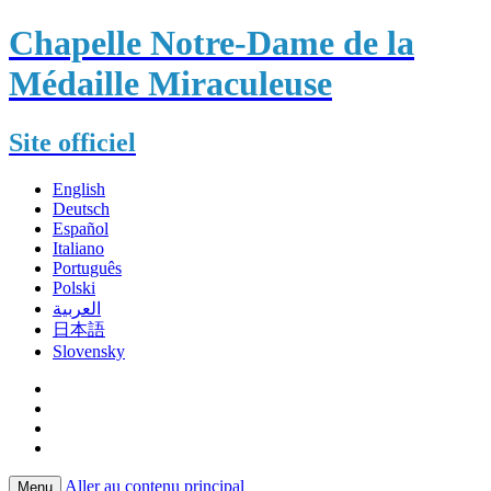
Chapelle Notre-Dame de la
Médaille Miraculeuse
Site officiel
English
Deutsch
Español
Italiano
Português
Polski
العربية
日本語
Slovensky
Aller au contenu principal
Menu