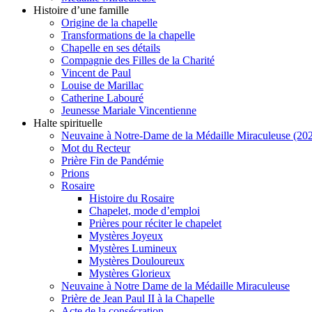
Histoire d’une famille
Origine de la chapelle
Transformations de la chapelle
Chapelle en ses détails
Compagnie des Filles de la Charité
Vincent de Paul
Louise de Marillac
Catherine Labouré
Jeunesse Mariale Vincentienne
Halte spirituelle
Neuvaine à Notre-Dame de la Médaille Miraculeuse (202
Mot du Recteur
Prière Fin de Pandémie
Prions
Rosaire
Histoire du Rosaire
Chapelet, mode d’emploi
Prières pour réciter le chapelet
Mystères Joyeux
Mystères Lumineux
Mystères Douloureux
Mystères Glorieux
Neuvaine à Notre Dame de la Médaille Miraculeuse
Prière de Jean Paul II à la Chapelle
Acte de la consécration