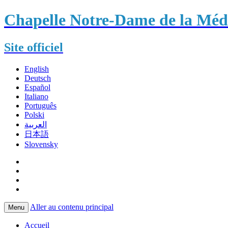
Chapelle Notre-Dame de la Méda
Site officiel
English
Deutsch
Español
Italiano
Português
Polski
العربية
日本語
Slovensky
Aller au contenu principal
Menu
Accueil