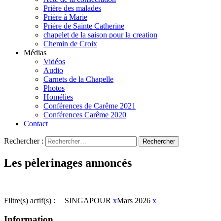
Prière des malades
Prière à Marie
Prière de Sainte Catherine
chapelet de la saison pour la creation
Chemin de Croix
Médias
Vidéos
Audio
Carnets de la Chapelle
Photos
Homélies
Conférences de Carême 2021
Conférences Carême 2020
Contact
Rechercher :
Les pèlerinages annoncés
Filtre(s) actif(s) :
SINGAPOUR
x
Mars 2026
x
Information