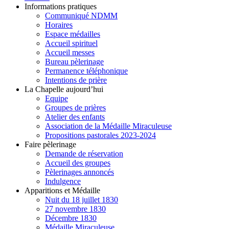
Informations pratiques
Communiqué NDMM
Horaires
Espace médailles
Accueil spirituel
Accueil messes
Bureau pèlerinage
Permanence téléphonique
Intentions de prière
La Chapelle aujourd’hui
Equipe
Groupes de prières
Atelier des enfants
Association de la Médaille Miraculeuse
Propositions pastorales 2023-2024
Faire pèlerinage
Demande de réservation
Accueil des groupes
Pèlerinages annoncés
Indulgence
Apparitions et Médaille
Nuit du 18 juillet 1830
27 novembre 1830
Décembre 1830
Médaille Miraculeuse