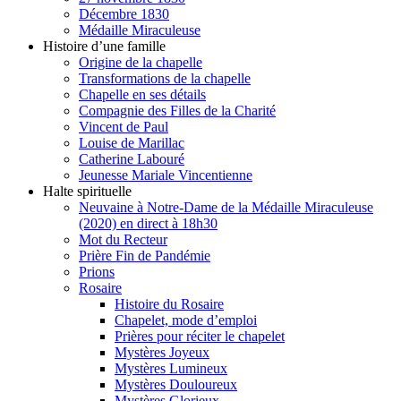
Décembre 1830
Médaille Miraculeuse
Histoire d’une famille
Origine de la chapelle
Transformations de la chapelle
Chapelle en ses détails
Compagnie des Filles de la Charité
Vincent de Paul
Louise de Marillac
Catherine Labouré
Jeunesse Mariale Vincentienne
Halte spirituelle
Neuvaine à Notre-Dame de la Médaille Miraculeuse
(2020) en direct à 18h30
Mot du Recteur
Prière Fin de Pandémie
Prions
Rosaire
Histoire du Rosaire
Chapelet, mode d’emploi
Prières pour réciter le chapelet
Mystères Joyeux
Mystères Lumineux
Mystères Douloureux
Mystères Glorieux