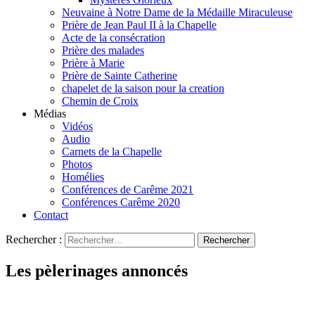
Neuvaine à Notre Dame de la Médaille Miraculeuse
Prière de Jean Paul II à la Chapelle
Acte de la consécration
Prière des malades
Prière à Marie
Prière de Sainte Catherine
chapelet de la saison pour la creation
Chemin de Croix
Médias
Vidéos
Audio
Carnets de la Chapelle
Photos
Homélies
Conférences de Carême 2021
Conférences Carême 2020
Contact
Rechercher :
Les pèlerinages annoncés