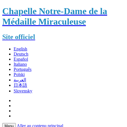
Chapelle Notre-Dame de la
Médaille Miraculeuse
Site officiel
English
Deutsch
Español
Italiano
Português
Polski
العربية
日本語
Slovensky
Aller au contenu principal
Menu