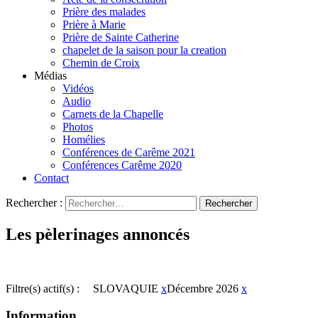
Prière des malades
Prière à Marie
Prière de Sainte Catherine
chapelet de la saison pour la creation
Chemin de Croix
Médias
Vidéos
Audio
Carnets de la Chapelle
Photos
Homélies
Conférences de Carême 2021
Conférences Carême 2020
Contact
Rechercher :
Les pèlerinages annoncés
Filtre(s) actif(s) :
SLOVAQUIE
x
Décembre 2026
x
Information