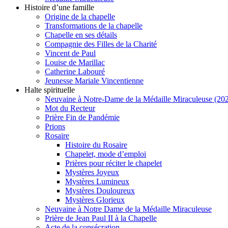
Histoire d’une famille
Origine de la chapelle
Transformations de la chapelle
Chapelle en ses détails
Compagnie des Filles de la Charité
Vincent de Paul
Louise de Marillac
Catherine Labouré
Jeunesse Mariale Vincentienne
Halte spirituelle
Neuvaine à Notre-Dame de la Médaille Miraculeuse (202
Mot du Recteur
Prière Fin de Pandémie
Prions
Rosaire
Histoire du Rosaire
Chapelet, mode d’emploi
Prières pour réciter le chapelet
Mystères Joyeux
Mystères Lumineux
Mystères Douloureux
Mystères Glorieux
Neuvaine à Notre Dame de la Médaille Miraculeuse
Prière de Jean Paul II à la Chapelle
Acte de la consécration