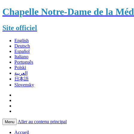
Chapelle Notre-Dame de la Méda
Site officiel
English
Deutsch
Español
Italiano
Português
Polski
العربية
日本語
Slovensky
Aller au contenu principal
Menu
Accueil