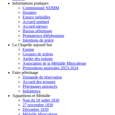
Informations pratiques
Communiqué NDMM
Horaires
Espace médailles
Accueil spirituel
Accueil messes
Bureau pèlerinage
Permanence téléphonique
Intentions de prière
La Chapelle aujourd’hui
Equipe
Groupes de prières
Atelier des enfants
Association de la Médaille Miraculeuse
Propositions pastorales 2023-2024
Faire pèlerinage
Demande de réservation
Accueil des groupes
Pèlerinages annoncés
Indulgence
Apparitions et Médaille
Nuit du 18 juillet 1830
27 novembre 1830
Décembre 1830
Médaille Miraculeuse