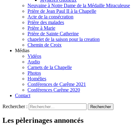
Neuvaine à Notre Dame de la Médaille Miraculeuse
Prière de Jean Paul II à la Chapelle
Acte de la consécration
Prière des malades
Prière à Marie
Prière de Sainte Catherine
chapelet de la saison pour la creation
Chemin de Croix
Médias
Vidéos
Audio
Carnets de la Chapelle
Photos
Homélies
Conférences de Carême 2021
Conférences Carême 2020
Contact
Rechercher :
Les pèlerinages annoncés