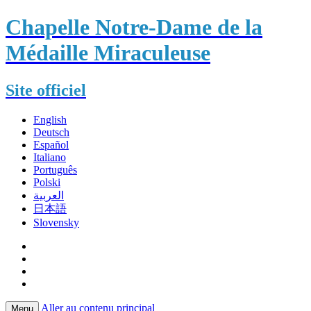
Chapelle Notre-Dame de la
Médaille Miraculeuse
Site officiel
English
Deutsch
Español
Italiano
Português
Polski
العربية
日本語
Slovensky
Aller au contenu principal
Menu