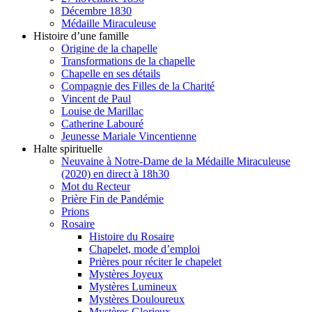
Décembre 1830
Médaille Miraculeuse
Histoire d’une famille
Origine de la chapelle
Transformations de la chapelle
Chapelle en ses détails
Compagnie des Filles de la Charité
Vincent de Paul
Louise de Marillac
Catherine Labouré
Jeunesse Mariale Vincentienne
Halte spirituelle
Neuvaine à Notre-Dame de la Médaille Miraculeuse
(2020) en direct à 18h30
Mot du Recteur
Prière Fin de Pandémie
Prions
Rosaire
Histoire du Rosaire
Chapelet, mode d’emploi
Prières pour réciter le chapelet
Mystères Joyeux
Mystères Lumineux
Mystères Douloureux
Mystères Glorieux