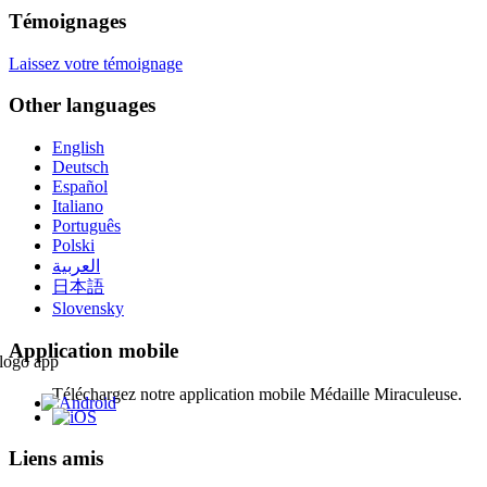
Témoignages
Laissez votre témoignage
Other languages
English
Deutsch
Español
Italiano
Português
Polski
العربية
日本語
Slovensky
Application mobile
Téléchargez notre application mobile Médaille Miraculeuse.
Liens amis