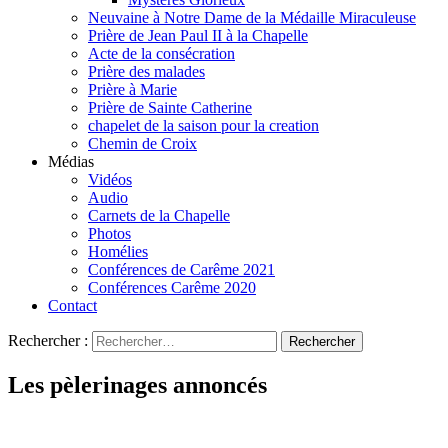
Neuvaine à Notre Dame de la Médaille Miraculeuse
Prière de Jean Paul II à la Chapelle
Acte de la consécration
Prière des malades
Prière à Marie
Prière de Sainte Catherine
chapelet de la saison pour la creation
Chemin de Croix
Médias
Vidéos
Audio
Carnets de la Chapelle
Photos
Homélies
Conférences de Carême 2021
Conférences Carême 2020
Contact
Rechercher :
Les pèlerinages annoncés