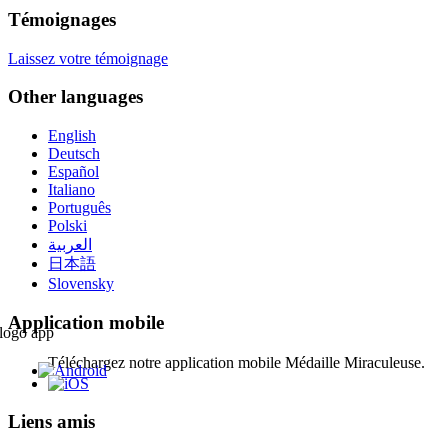
Témoignages
Laissez votre témoignage
Other languages
English
Deutsch
Español
Italiano
Português
Polski
العربية
日本語
Slovensky
Application mobile
Téléchargez notre application mobile Médaille Miraculeuse.
Liens amis