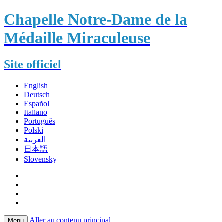
Chapelle Notre-Dame de la
Médaille Miraculeuse
Site officiel
English
Deutsch
Español
Italiano
Português
Polski
العربية
日本語
Slovensky
Aller au contenu principal
Menu