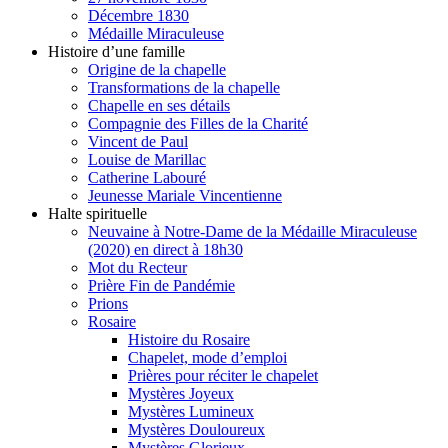
Décembre 1830
Médaille Miraculeuse
Histoire d’une famille
Origine de la chapelle
Transformations de la chapelle
Chapelle en ses détails
Compagnie des Filles de la Charité
Vincent de Paul
Louise de Marillac
Catherine Labouré
Jeunesse Mariale Vincentienne
Halte spirituelle
Neuvaine à Notre-Dame de la Médaille Miraculeuse
(2020) en direct à 18h30
Mot du Recteur
Prière Fin de Pandémie
Prions
Rosaire
Histoire du Rosaire
Chapelet, mode d’emploi
Prières pour réciter le chapelet
Mystères Joyeux
Mystères Lumineux
Mystères Douloureux
Mystères Glorieux