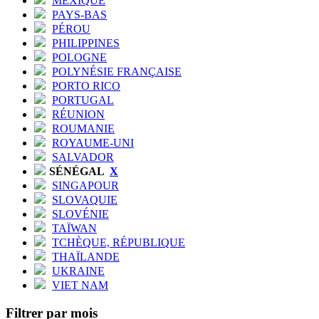
MEXIQUE
PAYS-BAS
PÉROU
PHILIPPINES
POLOGNE
POLYNÉSIE FRANÇAISE
PORTO RICO
PORTUGAL
RÉUNION
ROUMANIE
ROYAUME-UNI
SALVADOR
SÉNÉGAL
X
SINGAPOUR
SLOVAQUIE
SLOVÉNIE
TAÏWAN
TCHÈQUE, RÉPUBLIQUE
THAÏLANDE
UKRAINE
VIET NAM
Filtrer par mois