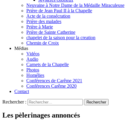
Neuvaine à Notre Dame de la Médaille Miraculeuse
Prière de Jean Paul II à la Chapelle
Acte de la consécration
Prière des malades
Prière à Marie
Prière de Sainte Catherine
chapelet de la saison pour la creation
Chemin de Croix
Médias
Vidéos
Audio
Carnets de la Chapelle
Photos
Homélies
Conférences de Carême 2021
Conférences Carême 2020
Contact
Rechercher :
Les pèlerinages annoncés