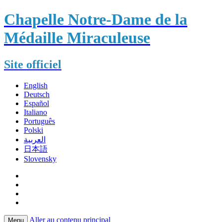
Chapelle Notre-Dame de la
Médaille Miraculeuse
Site officiel
English
Deutsch
Español
Italiano
Português
Polski
العربية
日本語
Slovensky
Aller au contenu principal
Menu