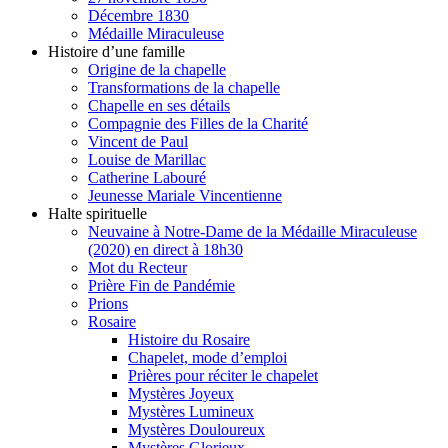
Décembre 1830
Médaille Miraculeuse
Histoire d’une famille
Origine de la chapelle
Transformations de la chapelle
Chapelle en ses détails
Compagnie des Filles de la Charité
Vincent de Paul
Louise de Marillac
Catherine Labouré
Jeunesse Mariale Vincentienne
Halte spirituelle
Neuvaine à Notre-Dame de la Médaille Miraculeuse
(2020) en direct à 18h30
Mot du Recteur
Prière Fin de Pandémie
Prions
Rosaire
Histoire du Rosaire
Chapelet, mode d’emploi
Prières pour réciter le chapelet
Mystères Joyeux
Mystères Lumineux
Mystères Douloureux
Mystères Glorieux