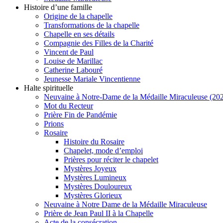
Histoire d’une famille
Origine de la chapelle
Transformations de la chapelle
Chapelle en ses détails
Compagnie des Filles de la Charité
Vincent de Paul
Louise de Marillac
Catherine Labouré
Jeunesse Mariale Vincentienne
Halte spirituelle
Neuvaine à Notre-Dame de la Médaille Miraculeuse (202
Mot du Recteur
Prière Fin de Pandémie
Prions
Rosaire
Histoire du Rosaire
Chapelet, mode d’emploi
Prières pour réciter le chapelet
Mystères Joyeux
Mystères Lumineux
Mystères Douloureux
Mystères Glorieux
Neuvaine à Notre Dame de la Médaille Miraculeuse
Prière de Jean Paul II à la Chapelle
Acte de la consécration