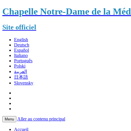
Chapelle Notre-Dame de la Méda
Site officiel
English
Deutsch
Español
Italiano
Português
Polski
العربية
日本語
Slovensky
Aller au contenu principal
Menu
Accueil