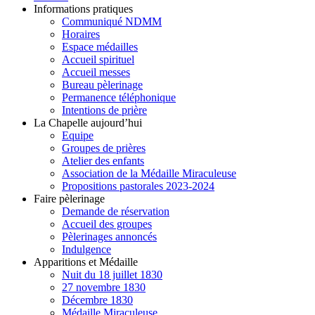
Informations pratiques
Communiqué NDMM
Horaires
Espace médailles
Accueil spirituel
Accueil messes
Bureau pèlerinage
Permanence téléphonique
Intentions de prière
La Chapelle aujourd’hui
Equipe
Groupes de prières
Atelier des enfants
Association de la Médaille Miraculeuse
Propositions pastorales 2023-2024
Faire pèlerinage
Demande de réservation
Accueil des groupes
Pèlerinages annoncés
Indulgence
Apparitions et Médaille
Nuit du 18 juillet 1830
27 novembre 1830
Décembre 1830
Médaille Miraculeuse