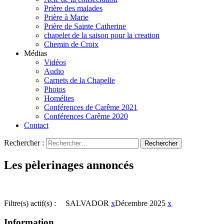
Prière des malades
Prière à Marie
Prière de Sainte Catherine
chapelet de la saison pour la creation
Chemin de Croix
Médias
Vidéos
Audio
Carnets de la Chapelle
Photos
Homélies
Conférences de Carême 2021
Conférences Carême 2020
Contact
Rechercher :
Les pèlerinages annoncés
Filtre(s) actif(s) :
SALVADOR
x
Décembre 2025
x
Information