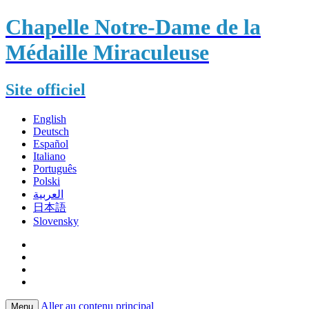
Chapelle Notre-Dame de la
Médaille Miraculeuse
Site officiel
English
Deutsch
Español
Italiano
Português
Polski
العربية
日本語
Slovensky
Aller au contenu principal
Menu