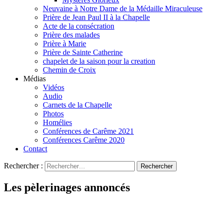
Neuvaine à Notre Dame de la Médaille Miraculeuse
Prière de Jean Paul II à la Chapelle
Acte de la consécration
Prière des malades
Prière à Marie
Prière de Sainte Catherine
chapelet de la saison pour la creation
Chemin de Croix
Médias
Vidéos
Audio
Carnets de la Chapelle
Photos
Homélies
Conférences de Carême 2021
Conférences Carême 2020
Contact
Rechercher :
Les pèlerinages annoncés