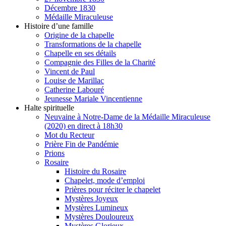
Décembre 1830
Médaille Miraculeuse
Histoire d’une famille
Origine de la chapelle
Transformations de la chapelle
Chapelle en ses détails
Compagnie des Filles de la Charité
Vincent de Paul
Louise de Marillac
Catherine Labouré
Jeunesse Mariale Vincentienne
Halte spirituelle
Neuvaine à Notre-Dame de la Médaille Miraculeuse
(2020) en direct à 18h30
Mot du Recteur
Prière Fin de Pandémie
Prions
Rosaire
Histoire du Rosaire
Chapelet, mode d’emploi
Prières pour réciter le chapelet
Mystères Joyeux
Mystères Lumineux
Mystères Douloureux
Mystères Glorieux