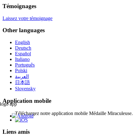
Témoignages
Laissez votre témoignage
Other languages
English
Deutsch
Español
Italiano
Português
Polski
العربية
日本語
Slovensky
Application mobile
Téléchargez notre application mobile Médaille Miraculeuse.
Liens amis