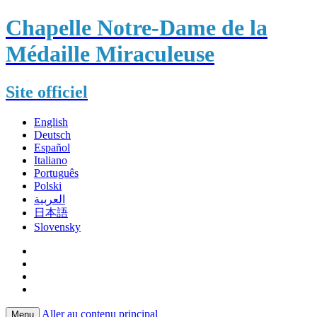
Chapelle Notre-Dame de la
Médaille Miraculeuse
Site officiel
English
Deutsch
Español
Italiano
Português
Polski
العربية
日本語
Slovensky
Aller au contenu principal
Menu