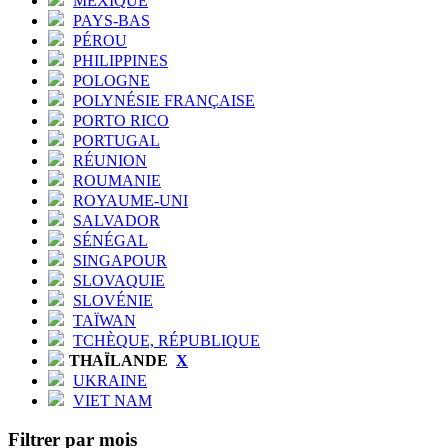
MEXIQUE
PAYS-BAS
PÉROU
PHILIPPINES
POLOGNE
POLYNÉSIE FRANÇAISE
PORTO RICO
PORTUGAL
RÉUNION
ROUMANIE
ROYAUME-UNI
SALVADOR
SÉNÉGAL
SINGAPOUR
SLOVAQUIE
SLOVÉNIE
TAÏWAN
TCHÈQUE, RÉPUBLIQUE
THAÏLANDE
X
UKRAINE
VIET NAM
Filtrer par mois