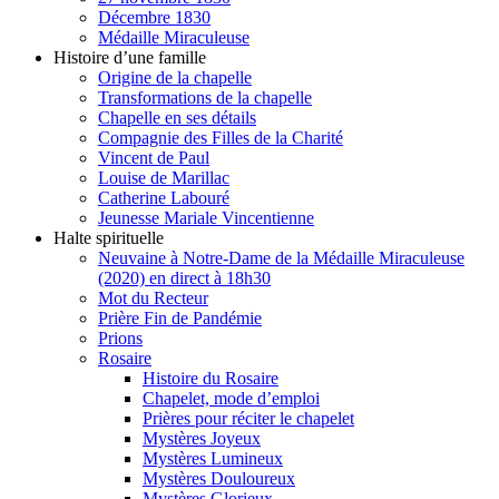
Décembre 1830
Médaille Miraculeuse
Histoire d’une famille
Origine de la chapelle
Transformations de la chapelle
Chapelle en ses détails
Compagnie des Filles de la Charité
Vincent de Paul
Louise de Marillac
Catherine Labouré
Jeunesse Mariale Vincentienne
Halte spirituelle
Neuvaine à Notre-Dame de la Médaille Miraculeuse
(2020) en direct à 18h30
Mot du Recteur
Prière Fin de Pandémie
Prions
Rosaire
Histoire du Rosaire
Chapelet, mode d’emploi
Prières pour réciter le chapelet
Mystères Joyeux
Mystères Lumineux
Mystères Douloureux
Mystères Glorieux