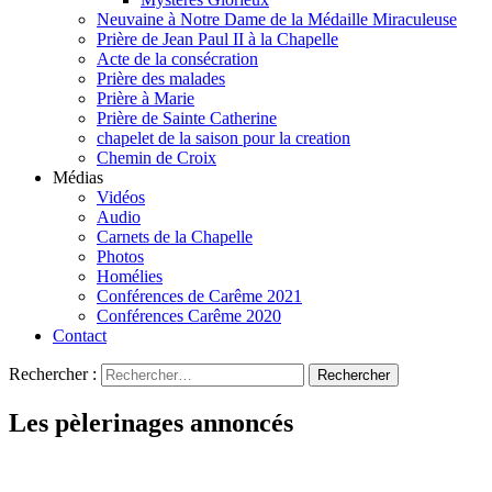
Neuvaine à Notre Dame de la Médaille Miraculeuse
Prière de Jean Paul II à la Chapelle
Acte de la consécration
Prière des malades
Prière à Marie
Prière de Sainte Catherine
chapelet de la saison pour la creation
Chemin de Croix
Médias
Vidéos
Audio
Carnets de la Chapelle
Photos
Homélies
Conférences de Carême 2021
Conférences Carême 2020
Contact
Rechercher :
Les pèlerinages annoncés