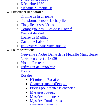
Décembre 1830
Médaille Miraculeuse
Histoire d’une famille
Origine de la chapelle
Transformations de la chapelle
Chapelle en ses détails
Compagnie des Filles de la Charité
Vincent de Paul
Louise de Marillac
Catherine Labouré
Jeunesse Mariale Vincentienne
Halte spirituelle
Neuvaine à Notre-Dame de la Médaille Miraculeuse
(2020) en direct à 18h30
Mot du Recteur
Prière Fin de Pandémie
Prions
Rosaire
Histoire du Rosaire
Chapelet, mode d’emploi
Prières pour réciter le chapelet
Mystères Joyeux
Mystères Lumineux
Mystères Douloureux
Mystères Glorieux