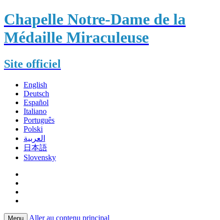
Chapelle Notre-Dame de la
Médaille Miraculeuse
Site officiel
English
Deutsch
Español
Italiano
Português
Polski
العربية
日本語
Slovensky
Aller au contenu principal
Menu