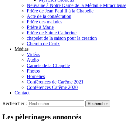
Neuvaine à Notre Dame de la Médaille Miraculeuse
Prière de Jean Paul II à la Chapelle
Acte de la consécration
Prière des malades
Prière à Marie
Prière de Sainte Catherine
chapelet de la saison pour la creation
Chemin de Croix
Médias
Vidéos
Audio
Carnets de la Chapelle
Photos
Homélies
Conférences de Carême 2021
Conférences Carême 2020
Contact
Rechercher :
Les pèlerinages annoncés