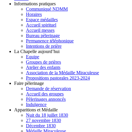
Informations pratiques
Communiqué NDMM
Horaires
Espace médailles
Accueil spirituel
Accueil messes
Bureau pèlerinage
Permanence téléphonique
Intentions de prière
La Chapelle aujourd’hui
Equipe
Groupes de prières
Atelier des enfants
Association de la Médaille Miraculeuse
Propositions pastorales 2023-2024
Faire pèlerinage
Demande de réservation
Accueil des groupes
Pèlerinages annoncés
Indulgence
Apparitions et Médaille
Nuit du 18 juillet 1830
27 novembre 1830
Décembre 1830
Médaille Miraculeuse