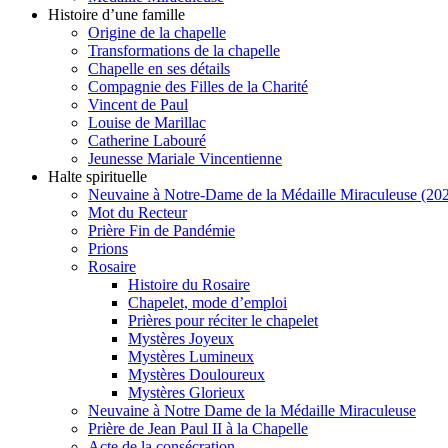
Histoire d’une famille
Origine de la chapelle
Transformations de la chapelle
Chapelle en ses détails
Compagnie des Filles de la Charité
Vincent de Paul
Louise de Marillac
Catherine Labouré
Jeunesse Mariale Vincentienne
Halte spirituelle
Neuvaine à Notre-Dame de la Médaille Miraculeuse (202
Mot du Recteur
Prière Fin de Pandémie
Prions
Rosaire
Histoire du Rosaire
Chapelet, mode d’emploi
Prières pour réciter le chapelet
Mystères Joyeux
Mystères Lumineux
Mystères Douloureux
Mystères Glorieux
Neuvaine à Notre Dame de la Médaille Miraculeuse
Prière de Jean Paul II à la Chapelle
Acte de la consécration