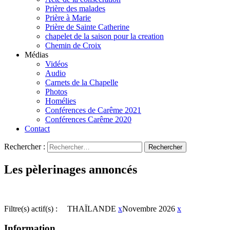
Prière des malades
Prière à Marie
Prière de Sainte Catherine
chapelet de la saison pour la creation
Chemin de Croix
Médias
Vidéos
Audio
Carnets de la Chapelle
Photos
Homélies
Conférences de Carême 2021
Conférences Carême 2020
Contact
Rechercher :
Les pèlerinages annoncés
Filtre(s) actif(s) :
THAÏLANDE
x
Novembre 2026
x
Information