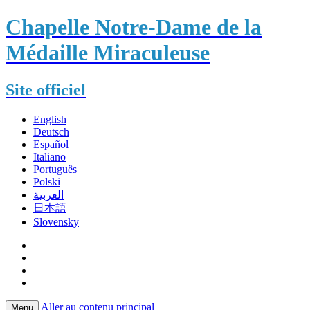
Chapelle Notre-Dame de la
Médaille Miraculeuse
Site officiel
English
Deutsch
Español
Italiano
Português
Polski
العربية
日本語
Slovensky
Aller au contenu principal
Menu