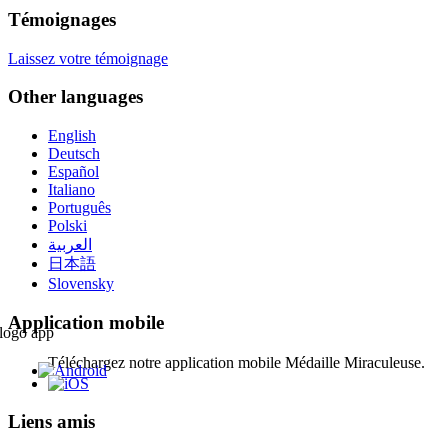
Témoignages
Laissez votre témoignage
Other languages
English
Deutsch
Español
Italiano
Português
Polski
العربية
日本語
Slovensky
Application mobile
Téléchargez notre application mobile Médaille Miraculeuse.
Liens amis