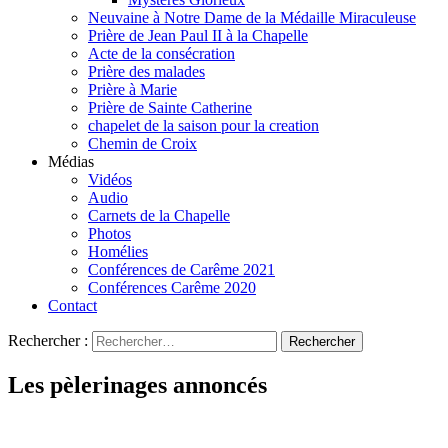
Neuvaine à Notre Dame de la Médaille Miraculeuse
Prière de Jean Paul II à la Chapelle
Acte de la consécration
Prière des malades
Prière à Marie
Prière de Sainte Catherine
chapelet de la saison pour la creation
Chemin de Croix
Médias
Vidéos
Audio
Carnets de la Chapelle
Photos
Homélies
Conférences de Carême 2021
Conférences Carême 2020
Contact
Rechercher :
Les pèlerinages annoncés