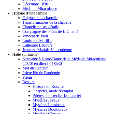
Décembre 1830
Médaille Miraculeuse
Histoire d’une famille
Origine de la chapelle
Transformations de la chapelle
Chapelle en ses détails
Compagnie des Filles de la Charité
Vincent de Paul
Louise de Marillac
Catherine Labouré
Jeunesse Mariale Vincentienne
Halte spirituelle
Neuvaine à Notre-Dame de la Médaille Miraculeuse
(2020) en direct à 18h30
Mot du Recteur
Prière Fin de Pandémie
Prions
Rosaire
Histoire du Rosaire
Chapelet, mode d’emploi
Prières pour réciter le chapelet
Mystères Joyeux
Mystères Lumineux
Mystères Douloureux
Mystères Glorieux