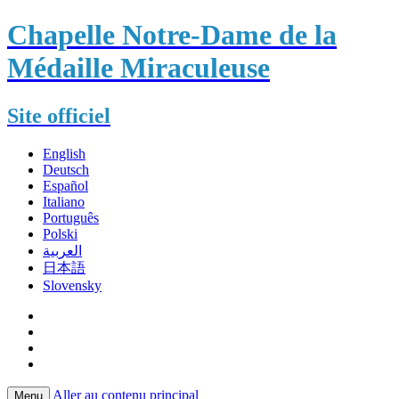
Chapelle Notre-Dame de la
Médaille Miraculeuse
Site officiel
English
Deutsch
Español
Italiano
Português
Polski
العربية
日本語
Slovensky
Aller au contenu principal
Menu