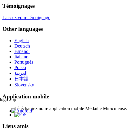
Témoignages
Laissez votre témoignage
Other languages
English
Deutsch
Español
Italiano
Português
Polski
العربية
日本語
Slovensky
Application mobile
Téléchargez notre application mobile Médaille Miraculeuse.
Liens amis