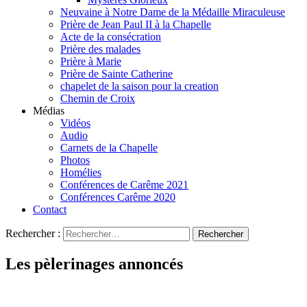
Neuvaine à Notre Dame de la Médaille Miraculeuse
Prière de Jean Paul II à la Chapelle
Acte de la consécration
Prière des malades
Prière à Marie
Prière de Sainte Catherine
chapelet de la saison pour la creation
Chemin de Croix
Médias
Vidéos
Audio
Carnets de la Chapelle
Photos
Homélies
Conférences de Carême 2021
Conférences Carême 2020
Contact
Rechercher :
Les pèlerinages annoncés