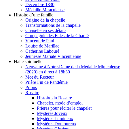
Décembre 1830
Médaille Miraculeuse
Histoire d’une famille
Origine de la chapelle
Transformations de la chapelle
Chapelle en ses détails
Compagnie des Filles de la Charité
Vincent de Paul
Louise de Marillac
Catherine Labouré
Jeunesse Mariale Vincentienne
Halte spirituelle
Neuvaine à Notre-Dame de la Médaille Miraculeuse
(2020) en direct à 18h30
Mot du Recteur
Prière Fin de Pandémie
Prions
Rosaire
Histoire du Rosaire
Chapelet, mode d’emploi
Prières pour réciter le chapelet
Mystères Joyeux
Mystères Lumineux
Mystères Douloureux
Mystères Glorieux