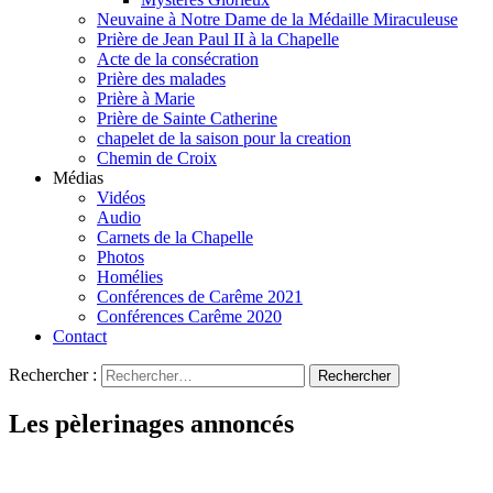
Neuvaine à Notre Dame de la Médaille Miraculeuse
Prière de Jean Paul II à la Chapelle
Acte de la consécration
Prière des malades
Prière à Marie
Prière de Sainte Catherine
chapelet de la saison pour la creation
Chemin de Croix
Médias
Vidéos
Audio
Carnets de la Chapelle
Photos
Homélies
Conférences de Carême 2021
Conférences Carême 2020
Contact
Rechercher :
Les pèlerinages annoncés