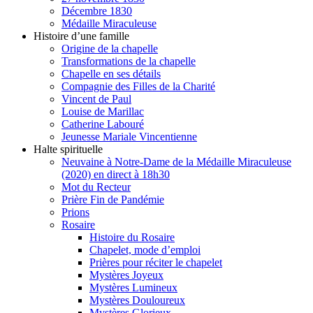
Décembre 1830
Médaille Miraculeuse
Histoire d’une famille
Origine de la chapelle
Transformations de la chapelle
Chapelle en ses détails
Compagnie des Filles de la Charité
Vincent de Paul
Louise de Marillac
Catherine Labouré
Jeunesse Mariale Vincentienne
Halte spirituelle
Neuvaine à Notre-Dame de la Médaille Miraculeuse
(2020) en direct à 18h30
Mot du Recteur
Prière Fin de Pandémie
Prions
Rosaire
Histoire du Rosaire
Chapelet, mode d’emploi
Prières pour réciter le chapelet
Mystères Joyeux
Mystères Lumineux
Mystères Douloureux
Mystères Glorieux