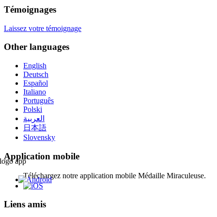
Témoignages
Laissez votre témoignage
Other languages
English
Deutsch
Español
Italiano
Português
Polski
العربية
日本語
Slovensky
Application mobile
Téléchargez notre application mobile Médaille Miraculeuse.
Liens amis