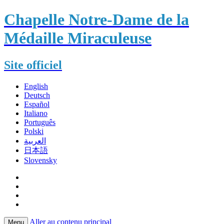
Chapelle Notre-Dame de la
Médaille Miraculeuse
Site officiel
English
Deutsch
Español
Italiano
Português
Polski
العربية
日本語
Slovensky
Aller au contenu principal
Menu