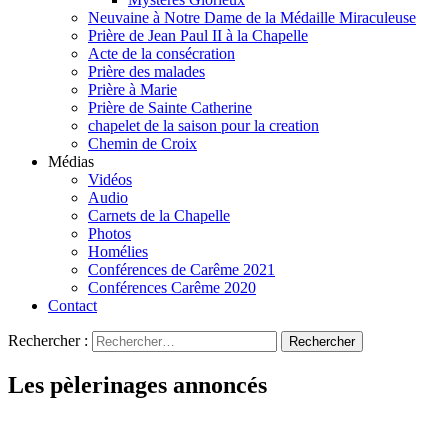
Neuvaine à Notre Dame de la Médaille Miraculeuse
Prière de Jean Paul II à la Chapelle
Acte de la consécration
Prière des malades
Prière à Marie
Prière de Sainte Catherine
chapelet de la saison pour la creation
Chemin de Croix
Médias
Vidéos
Audio
Carnets de la Chapelle
Photos
Homélies
Conférences de Carême 2021
Conférences Carême 2020
Contact
Rechercher :
Les pèlerinages annoncés