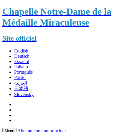
Chapelle Notre-Dame de la
Médaille Miraculeuse
Site officiel
English
Deutsch
Español
Italiano
Português
Polski
العربية
日本語
Slovensky
Aller au contenu principal
Menu