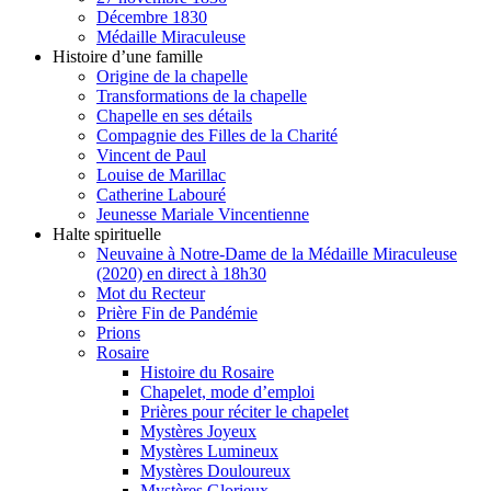
Décembre 1830
Médaille Miraculeuse
Histoire d’une famille
Origine de la chapelle
Transformations de la chapelle
Chapelle en ses détails
Compagnie des Filles de la Charité
Vincent de Paul
Louise de Marillac
Catherine Labouré
Jeunesse Mariale Vincentienne
Halte spirituelle
Neuvaine à Notre-Dame de la Médaille Miraculeuse
(2020) en direct à 18h30
Mot du Recteur
Prière Fin de Pandémie
Prions
Rosaire
Histoire du Rosaire
Chapelet, mode d’emploi
Prières pour réciter le chapelet
Mystères Joyeux
Mystères Lumineux
Mystères Douloureux
Mystères Glorieux