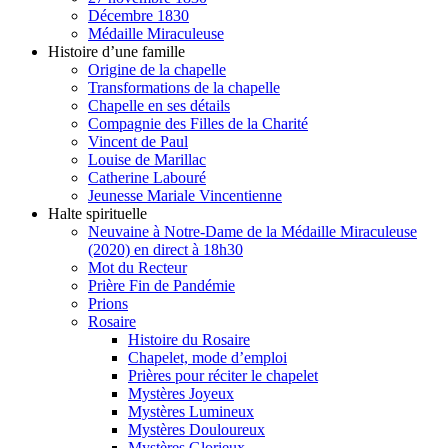
Décembre 1830
Médaille Miraculeuse
Histoire d’une famille
Origine de la chapelle
Transformations de la chapelle
Chapelle en ses détails
Compagnie des Filles de la Charité
Vincent de Paul
Louise de Marillac
Catherine Labouré
Jeunesse Mariale Vincentienne
Halte spirituelle
Neuvaine à Notre-Dame de la Médaille Miraculeuse
(2020) en direct à 18h30
Mot du Recteur
Prière Fin de Pandémie
Prions
Rosaire
Histoire du Rosaire
Chapelet, mode d’emploi
Prières pour réciter le chapelet
Mystères Joyeux
Mystères Lumineux
Mystères Douloureux
Mystères Glorieux