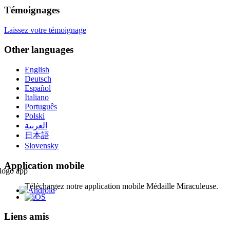
Témoignages
Laissez votre témoignage
Other languages
English
Deutsch
Español
Italiano
Português
Polski
العربية
日本語
Slovensky
Application mobile
Téléchargez notre application mobile Médaille Miraculeuse.
Liens amis