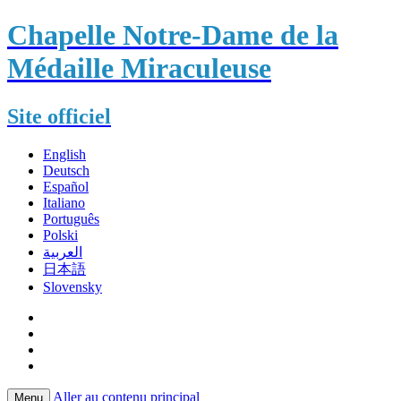
Chapelle Notre-Dame de la
Médaille Miraculeuse
Site officiel
English
Deutsch
Español
Italiano
Português
Polski
العربية
日本語
Slovensky
Aller au contenu principal
Menu