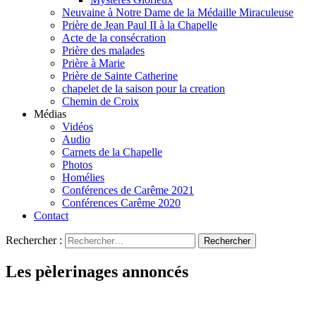
Neuvaine à Notre Dame de la Médaille Miraculeuse
Prière de Jean Paul II à la Chapelle
Acte de la consécration
Prière des malades
Prière à Marie
Prière de Sainte Catherine
chapelet de la saison pour la creation
Chemin de Croix
Médias
Vidéos
Audio
Carnets de la Chapelle
Photos
Homélies
Conférences de Carême 2021
Conférences Carême 2020
Contact
Rechercher :
Les pèlerinages annoncés