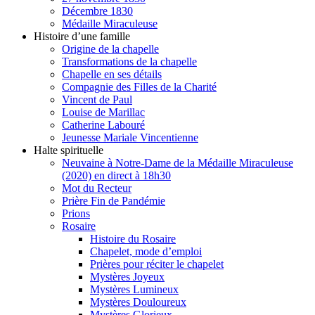
Décembre 1830
Médaille Miraculeuse
Histoire d’une famille
Origine de la chapelle
Transformations de la chapelle
Chapelle en ses détails
Compagnie des Filles de la Charité
Vincent de Paul
Louise de Marillac
Catherine Labouré
Jeunesse Mariale Vincentienne
Halte spirituelle
Neuvaine à Notre-Dame de la Médaille Miraculeuse
(2020) en direct à 18h30
Mot du Recteur
Prière Fin de Pandémie
Prions
Rosaire
Histoire du Rosaire
Chapelet, mode d’emploi
Prières pour réciter le chapelet
Mystères Joyeux
Mystères Lumineux
Mystères Douloureux
Mystères Glorieux