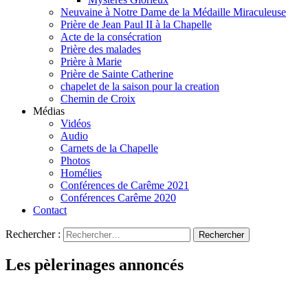
Neuvaine à Notre Dame de la Médaille Miraculeuse
Prière de Jean Paul II à la Chapelle
Acte de la consécration
Prière des malades
Prière à Marie
Prière de Sainte Catherine
chapelet de la saison pour la creation
Chemin de Croix
Médias
Vidéos
Audio
Carnets de la Chapelle
Photos
Homélies
Conférences de Carême 2021
Conférences Carême 2020
Contact
Rechercher :
Les pèlerinages annoncés