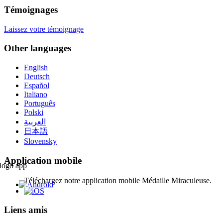
Témoignages
Laissez votre témoignage
Other languages
English
Deutsch
Español
Italiano
Português
Polski
العربية
日本語
Slovensky
Application mobile
Téléchargez notre application mobile Médaille Miraculeuse.
Liens amis