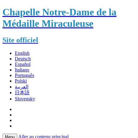
Chapelle Notre-Dame de la
Médaille Miraculeuse
Site officiel
English
Deutsch
Español
Italiano
Português
Polski
العربية
日本語
Slovensky
Aller au contenu principal
Menu