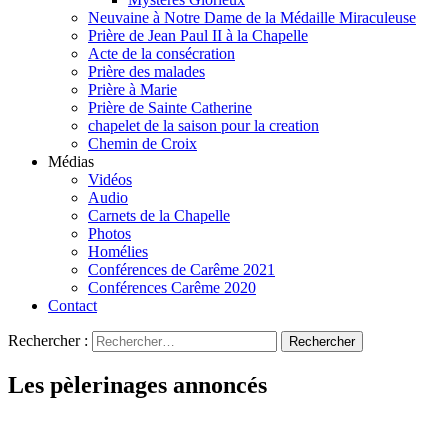
Neuvaine à Notre Dame de la Médaille Miraculeuse
Prière de Jean Paul II à la Chapelle
Acte de la consécration
Prière des malades
Prière à Marie
Prière de Sainte Catherine
chapelet de la saison pour la creation
Chemin de Croix
Médias
Vidéos
Audio
Carnets de la Chapelle
Photos
Homélies
Conférences de Carême 2021
Conférences Carême 2020
Contact
Rechercher :
Les pèlerinages annoncés