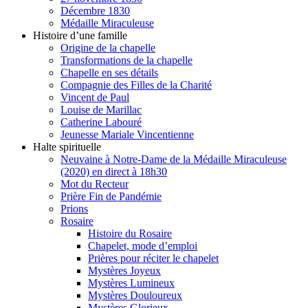
Décembre 1830
Médaille Miraculeuse
Histoire d’une famille
Origine de la chapelle
Transformations de la chapelle
Chapelle en ses détails
Compagnie des Filles de la Charité
Vincent de Paul
Louise de Marillac
Catherine Labouré
Jeunesse Mariale Vincentienne
Halte spirituelle
Neuvaine à Notre-Dame de la Médaille Miraculeuse
(2020) en direct à 18h30
Mot du Recteur
Prière Fin de Pandémie
Prions
Rosaire
Histoire du Rosaire
Chapelet, mode d’emploi
Prières pour réciter le chapelet
Mystères Joyeux
Mystères Lumineux
Mystères Douloureux
Mystères Glorieux