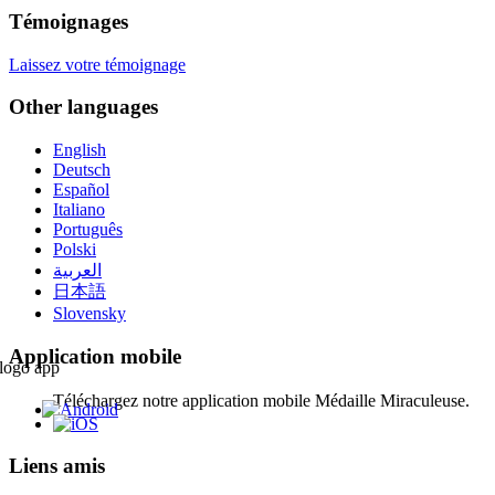
Témoignages
Laissez votre témoignage
Other languages
English
Deutsch
Español
Italiano
Português
Polski
العربية
日本語
Slovensky
Application mobile
Téléchargez notre application mobile Médaille Miraculeuse.
Liens amis