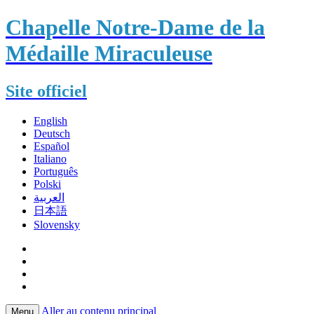
Chapelle Notre-Dame de la
Médaille Miraculeuse
Site officiel
English
Deutsch
Español
Italiano
Português
Polski
العربية
日本語
Slovensky
Aller au contenu principal
Menu