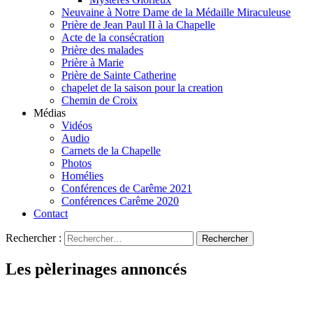
Neuvaine à Notre Dame de la Médaille Miraculeuse
Prière de Jean Paul II à la Chapelle
Acte de la consécration
Prière des malades
Prière à Marie
Prière de Sainte Catherine
chapelet de la saison pour la creation
Chemin de Croix
Médias
Vidéos
Audio
Carnets de la Chapelle
Photos
Homélies
Conférences de Carême 2021
Conférences Carême 2020
Contact
Rechercher :
Les pèlerinages annoncés