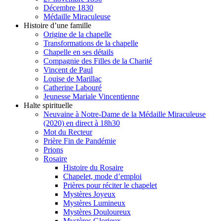
Décembre 1830
Médaille Miraculeuse
Histoire d’une famille
Origine de la chapelle
Transformations de la chapelle
Chapelle en ses détails
Compagnie des Filles de la Charité
Vincent de Paul
Louise de Marillac
Catherine Labouré
Jeunesse Mariale Vincentienne
Halte spirituelle
Neuvaine à Notre-Dame de la Médaille Miraculeuse
(2020) en direct à 18h30
Mot du Recteur
Prière Fin de Pandémie
Prions
Rosaire
Histoire du Rosaire
Chapelet, mode d’emploi
Prières pour réciter le chapelet
Mystères Joyeux
Mystères Lumineux
Mystères Douloureux
Mystères Glorieux