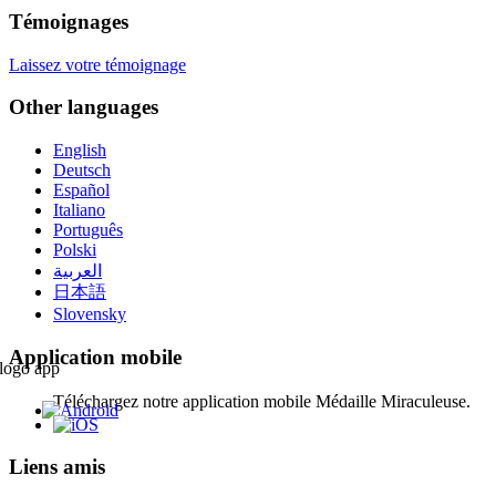
Témoignages
Laissez votre témoignage
Other languages
English
Deutsch
Español
Italiano
Português
Polski
العربية
日本語
Slovensky
Application mobile
Téléchargez notre application mobile Médaille Miraculeuse.
Liens amis