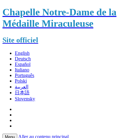
Chapelle Notre-Dame de la
Médaille Miraculeuse
Site officiel
English
Deutsch
Español
Italiano
Português
Polski
العربية
日本語
Slovensky
Aller au contenu principal
Menu