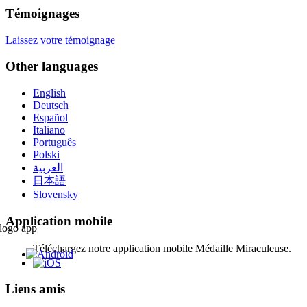
Témoignages
Laissez votre témoignage
Other languages
English
Deutsch
Español
Italiano
Português
Polski
العربية
日本語
Slovensky
Application mobile
Téléchargez notre application mobile Médaille Miraculeuse.
Liens amis