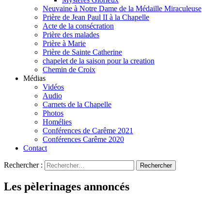
Neuvaine à Notre Dame de la Médaille Miraculeuse
Prière de Jean Paul II à la Chapelle
Acte de la consécration
Prière des malades
Prière à Marie
Prière de Sainte Catherine
chapelet de la saison pour la creation
Chemin de Croix
Médias
Vidéos
Audio
Carnets de la Chapelle
Photos
Homélies
Conférences de Carême 2021
Conférences Carême 2020
Contact
Rechercher :
Les pèlerinages annoncés