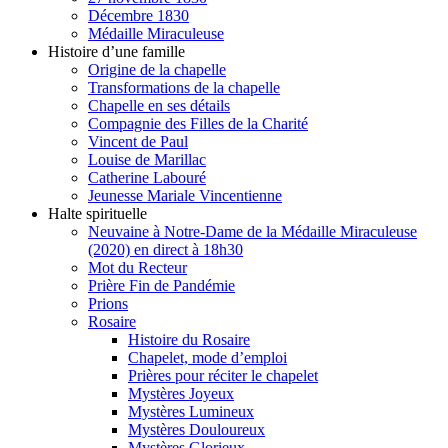
Décembre 1830
Médaille Miraculeuse
Histoire d’une famille
Origine de la chapelle
Transformations de la chapelle
Chapelle en ses détails
Compagnie des Filles de la Charité
Vincent de Paul
Louise de Marillac
Catherine Labouré
Jeunesse Mariale Vincentienne
Halte spirituelle
Neuvaine à Notre-Dame de la Médaille Miraculeuse
(2020) en direct à 18h30
Mot du Recteur
Prière Fin de Pandémie
Prions
Rosaire
Histoire du Rosaire
Chapelet, mode d’emploi
Prières pour réciter le chapelet
Mystères Joyeux
Mystères Lumineux
Mystères Douloureux
Mystères Glorieux