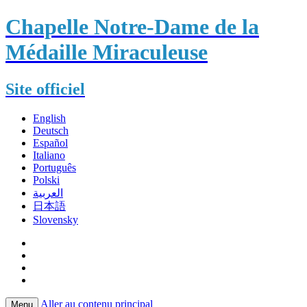
Chapelle Notre-Dame de la
Médaille Miraculeuse
Site officiel
English
Deutsch
Español
Italiano
Português
Polski
العربية
日本語
Slovensky
Aller au contenu principal
Menu