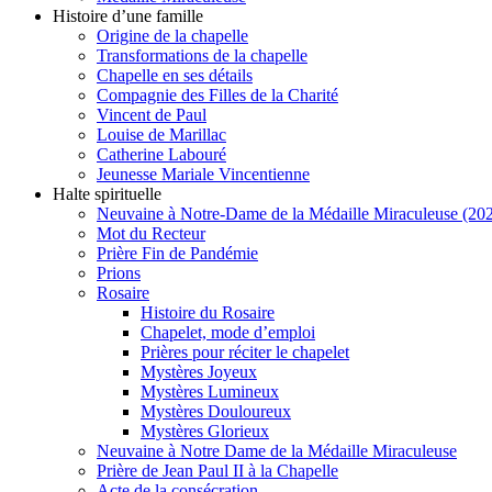
Histoire d’une famille
Origine de la chapelle
Transformations de la chapelle
Chapelle en ses détails
Compagnie des Filles de la Charité
Vincent de Paul
Louise de Marillac
Catherine Labouré
Jeunesse Mariale Vincentienne
Halte spirituelle
Neuvaine à Notre-Dame de la Médaille Miraculeuse (202
Mot du Recteur
Prière Fin de Pandémie
Prions
Rosaire
Histoire du Rosaire
Chapelet, mode d’emploi
Prières pour réciter le chapelet
Mystères Joyeux
Mystères Lumineux
Mystères Douloureux
Mystères Glorieux
Neuvaine à Notre Dame de la Médaille Miraculeuse
Prière de Jean Paul II à la Chapelle
Acte de la consécration