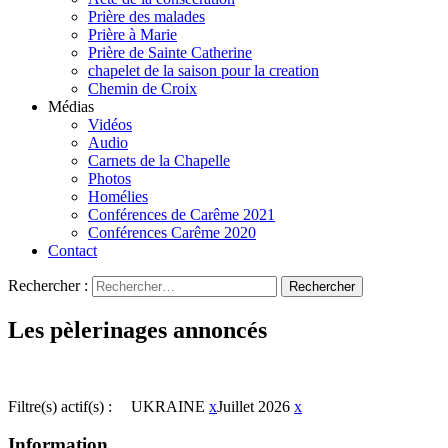
Prière des malades
Prière à Marie
Prière de Sainte Catherine
chapelet de la saison pour la creation
Chemin de Croix
Médias
Vidéos
Audio
Carnets de la Chapelle
Photos
Homélies
Conférences de Carême 2021
Conférences Carême 2020
Contact
Rechercher :
Les pèlerinages annoncés
Filtre(s) actif(s) :
UKRAINE
x
Juillet 2026
x
Information