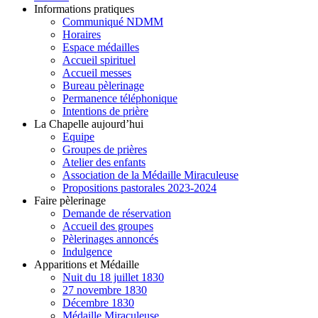
Informations pratiques
Communiqué NDMM
Horaires
Espace médailles
Accueil spirituel
Accueil messes
Bureau pèlerinage
Permanence téléphonique
Intentions de prière
La Chapelle aujourd’hui
Equipe
Groupes de prières
Atelier des enfants
Association de la Médaille Miraculeuse
Propositions pastorales 2023-2024
Faire pèlerinage
Demande de réservation
Accueil des groupes
Pèlerinages annoncés
Indulgence
Apparitions et Médaille
Nuit du 18 juillet 1830
27 novembre 1830
Décembre 1830
Médaille Miraculeuse