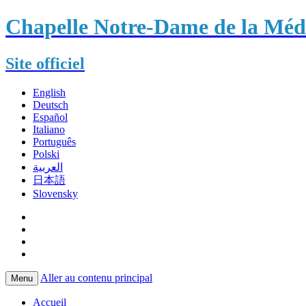
Chapelle Notre-Dame de la Méda
Site officiel
English
Deutsch
Español
Italiano
Português
Polski
العربية
日本語
Slovensky
Aller au contenu principal
Menu
Accueil