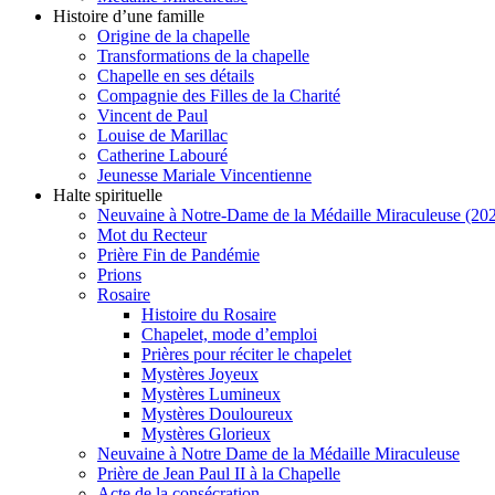
Histoire d’une famille
Origine de la chapelle
Transformations de la chapelle
Chapelle en ses détails
Compagnie des Filles de la Charité
Vincent de Paul
Louise de Marillac
Catherine Labouré
Jeunesse Mariale Vincentienne
Halte spirituelle
Neuvaine à Notre-Dame de la Médaille Miraculeuse (202
Mot du Recteur
Prière Fin de Pandémie
Prions
Rosaire
Histoire du Rosaire
Chapelet, mode d’emploi
Prières pour réciter le chapelet
Mystères Joyeux
Mystères Lumineux
Mystères Douloureux
Mystères Glorieux
Neuvaine à Notre Dame de la Médaille Miraculeuse
Prière de Jean Paul II à la Chapelle
Acte de la consécration