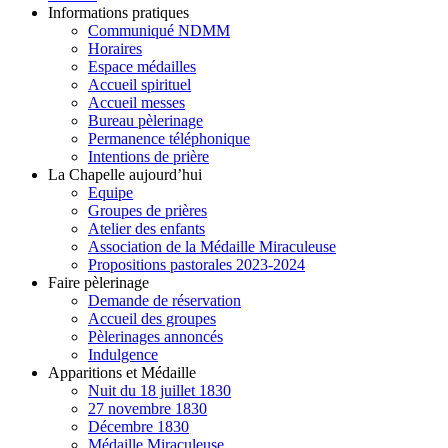
Informations pratiques
Communiqué NDMM
Horaires
Espace médailles
Accueil spirituel
Accueil messes
Bureau pèlerinage
Permanence téléphonique
Intentions de prière
La Chapelle aujourd’hui
Equipe
Groupes de prières
Atelier des enfants
Association de la Médaille Miraculeuse
Propositions pastorales 2023-2024
Faire pèlerinage
Demande de réservation
Accueil des groupes
Pèlerinages annoncés
Indulgence
Apparitions et Médaille
Nuit du 18 juillet 1830
27 novembre 1830
Décembre 1830
Médaille Miraculeuse