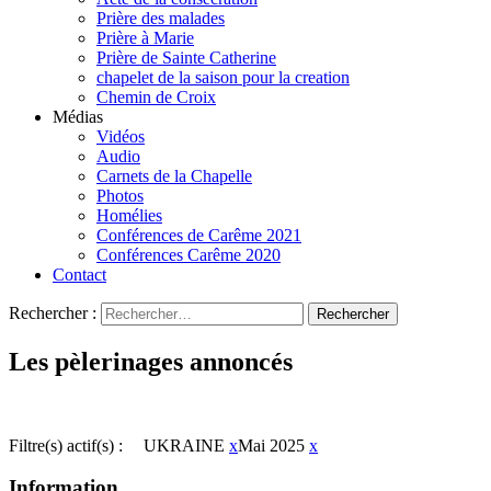
Prière des malades
Prière à Marie
Prière de Sainte Catherine
chapelet de la saison pour la creation
Chemin de Croix
Médias
Vidéos
Audio
Carnets de la Chapelle
Photos
Homélies
Conférences de Carême 2021
Conférences Carême 2020
Contact
Rechercher :
Les pèlerinages annoncés
Filtre(s) actif(s) :
UKRAINE
x
Mai 2025
x
Information