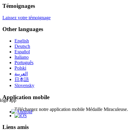
Témoignages
Laissez votre témoignage
Other languages
English
Deutsch
Español
Italiano
Português
Polski
العربية
日本語
Slovensky
Application mobile
Téléchargez notre application mobile Médaille Miraculeuse.
Liens amis