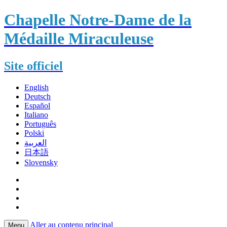
Chapelle Notre-Dame de la
Médaille Miraculeuse
Site officiel
English
Deutsch
Español
Italiano
Português
Polski
العربية
日本語
Slovensky
Aller au contenu principal
Menu