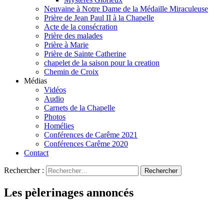
Neuvaine à Notre Dame de la Médaille Miraculeuse
Prière de Jean Paul II à la Chapelle
Acte de la consécration
Prière des malades
Prière à Marie
Prière de Sainte Catherine
chapelet de la saison pour la creation
Chemin de Croix
Médias
Vidéos
Audio
Carnets de la Chapelle
Photos
Homélies
Conférences de Carême 2021
Conférences Carême 2020
Contact
Rechercher :
Les pèlerinages annoncés