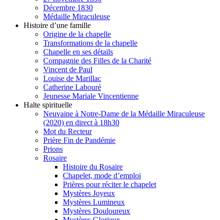
Décembre 1830
Médaille Miraculeuse
Histoire d’une famille
Origine de la chapelle
Transformations de la chapelle
Chapelle en ses détails
Compagnie des Filles de la Charité
Vincent de Paul
Louise de Marillac
Catherine Labouré
Jeunesse Mariale Vincentienne
Halte spirituelle
Neuvaine à Notre-Dame de la Médaille Miraculeuse
(2020) en direct à 18h30
Mot du Recteur
Prière Fin de Pandémie
Prions
Rosaire
Histoire du Rosaire
Chapelet, mode d’emploi
Prières pour réciter le chapelet
Mystères Joyeux
Mystères Lumineux
Mystères Douloureux
Mystères Glorieux