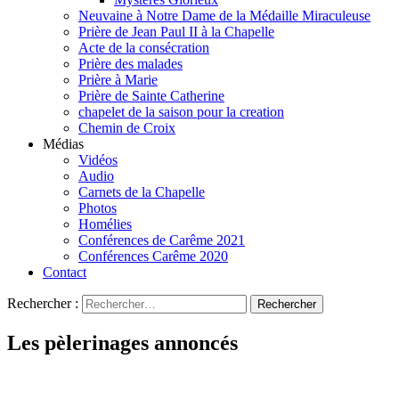
Neuvaine à Notre Dame de la Médaille Miraculeuse
Prière de Jean Paul II à la Chapelle
Acte de la consécration
Prière des malades
Prière à Marie
Prière de Sainte Catherine
chapelet de la saison pour la creation
Chemin de Croix
Médias
Vidéos
Audio
Carnets de la Chapelle
Photos
Homélies
Conférences de Carême 2021
Conférences Carême 2020
Contact
Rechercher :
Les pèlerinages annoncés