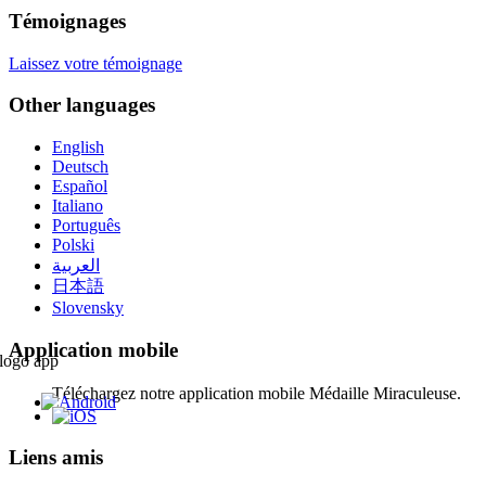
Témoignages
Laissez votre témoignage
Other languages
English
Deutsch
Español
Italiano
Português
Polski
العربية
日本語
Slovensky
Application mobile
Téléchargez notre application mobile Médaille Miraculeuse.
Liens amis