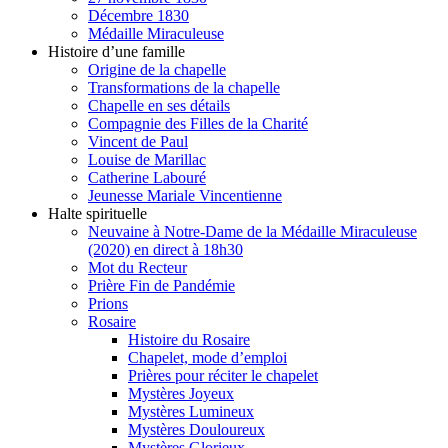
Décembre 1830
Médaille Miraculeuse
Histoire d’une famille
Origine de la chapelle
Transformations de la chapelle
Chapelle en ses détails
Compagnie des Filles de la Charité
Vincent de Paul
Louise de Marillac
Catherine Labouré
Jeunesse Mariale Vincentienne
Halte spirituelle
Neuvaine à Notre-Dame de la Médaille Miraculeuse
(2020) en direct à 18h30
Mot du Recteur
Prière Fin de Pandémie
Prions
Rosaire
Histoire du Rosaire
Chapelet, mode d’emploi
Prières pour réciter le chapelet
Mystères Joyeux
Mystères Lumineux
Mystères Douloureux
Mystères Glorieux