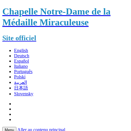
Chapelle Notre-Dame de la
Médaille Miraculeuse
Site officiel
English
Deutsch
Español
Italiano
Português
Polski
العربية
日本語
Slovensky
Aller au contenu principal
Menu