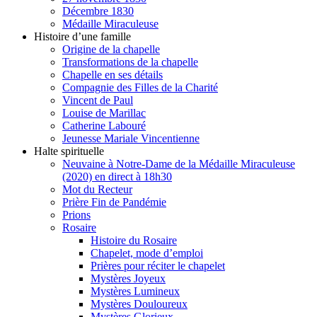
Décembre 1830
Médaille Miraculeuse
Histoire d’une famille
Origine de la chapelle
Transformations de la chapelle
Chapelle en ses détails
Compagnie des Filles de la Charité
Vincent de Paul
Louise de Marillac
Catherine Labouré
Jeunesse Mariale Vincentienne
Halte spirituelle
Neuvaine à Notre-Dame de la Médaille Miraculeuse
(2020) en direct à 18h30
Mot du Recteur
Prière Fin de Pandémie
Prions
Rosaire
Histoire du Rosaire
Chapelet, mode d’emploi
Prières pour réciter le chapelet
Mystères Joyeux
Mystères Lumineux
Mystères Douloureux
Mystères Glorieux