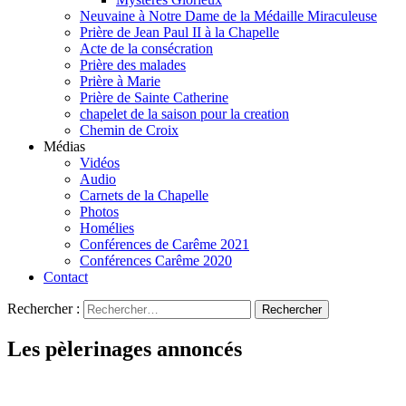
Neuvaine à Notre Dame de la Médaille Miraculeuse
Prière de Jean Paul II à la Chapelle
Acte de la consécration
Prière des malades
Prière à Marie
Prière de Sainte Catherine
chapelet de la saison pour la creation
Chemin de Croix
Médias
Vidéos
Audio
Carnets de la Chapelle
Photos
Homélies
Conférences de Carême 2021
Conférences Carême 2020
Contact
Rechercher :
Les pèlerinages annoncés