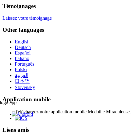
Témoignages
Laissez votre témoignage
Other languages
English
Deutsch
Español
Italiano
Português
Polski
العربية
日本語
Slovensky
Application mobile
Téléchargez notre application mobile Médaille Miraculeuse.
Liens amis