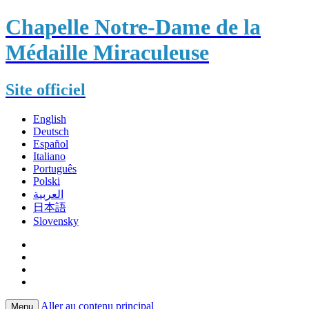
Chapelle Notre-Dame de la
Médaille Miraculeuse
Site officiel
English
Deutsch
Español
Italiano
Português
Polski
العربية
日本語
Slovensky
Aller au contenu principal
Menu