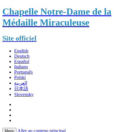
Chapelle Notre-Dame de la
Médaille Miraculeuse
Site officiel
English
Deutsch
Español
Italiano
Português
Polski
العربية
日本語
Slovensky
Aller au contenu principal
Menu