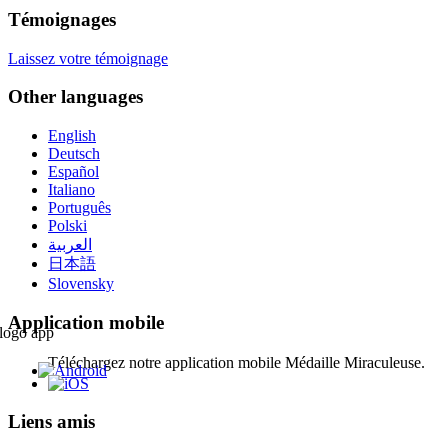
Témoignages
Laissez votre témoignage
Other languages
English
Deutsch
Español
Italiano
Português
Polski
العربية
日本語
Slovensky
Application mobile
Téléchargez notre application mobile Médaille Miraculeuse.
Liens amis