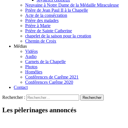
Neuvaine à Notre Dame de la Médaille Miraculeuse
Prière de Jean Paul II à la Chapelle
Acte de la consécration
Prière des malades
Prière à Marie
Prière de Sainte Catherine
chapelet de la saison pour la creation
Chemin de Croix
Médias
Vidéos
Audio
Carnets de la Chapelle
Photos
Homélies
Conférences de Carême 2021
Conférences Carême 2020
Contact
Rechercher :
Les pèlerinages annoncés