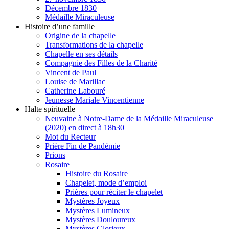
Décembre 1830
Médaille Miraculeuse
Histoire d’une famille
Origine de la chapelle
Transformations de la chapelle
Chapelle en ses détails
Compagnie des Filles de la Charité
Vincent de Paul
Louise de Marillac
Catherine Labouré
Jeunesse Mariale Vincentienne
Halte spirituelle
Neuvaine à Notre-Dame de la Médaille Miraculeuse
(2020) en direct à 18h30
Mot du Recteur
Prière Fin de Pandémie
Prions
Rosaire
Histoire du Rosaire
Chapelet, mode d’emploi
Prières pour réciter le chapelet
Mystères Joyeux
Mystères Lumineux
Mystères Douloureux
Mystères Glorieux