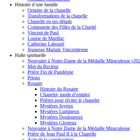
Histoire d’une famille
Origine de la chapelle
Transformations de la chapelle
Chapelle en ses détails
Compagnie des Filles de la Charité
Vincent de Paul
Louise de Marillac
Catherine Labouré
Jeunesse Mariale Vincentienne
Halte spirituelle
Neuvaine à Notre-Dame de la Médaille Miraculeuse (202
Mot du Recteur
Prière Fin de Pandémie
Prions
Rosaire
Histoire du Rosaire
Chapelet, mode d’emploi
Prières pour réciter le chapelet
Mystères Joyeux
Mystères Lumineux
Mystères Douloureux
Mystères Glorieux
Neuvaine à Notre Dame de la Médaille Miraculeuse
Prière de Jean Paul II à la Chapelle
Acte de la consécration