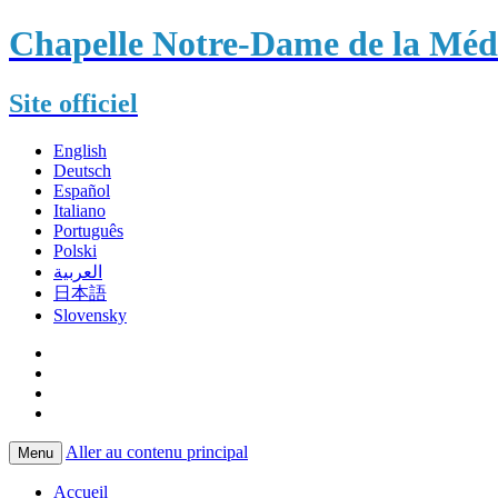
Chapelle Notre-Dame de la Méda
Site officiel
English
Deutsch
Español
Italiano
Português
Polski
العربية
日本語
Slovensky
Aller au contenu principal
Menu
Accueil