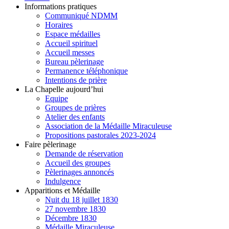
Informations pratiques
Communiqué NDMM
Horaires
Espace médailles
Accueil spirituel
Accueil messes
Bureau pèlerinage
Permanence téléphonique
Intentions de prière
La Chapelle aujourd’hui
Equipe
Groupes de prières
Atelier des enfants
Association de la Médaille Miraculeuse
Propositions pastorales 2023-2024
Faire pèlerinage
Demande de réservation
Accueil des groupes
Pèlerinages annoncés
Indulgence
Apparitions et Médaille
Nuit du 18 juillet 1830
27 novembre 1830
Décembre 1830
Médaille Miraculeuse