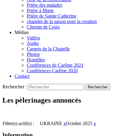
Prière des malades
Prière à Marie
Prière de Sainte Catherine
chapelet de la saison pour la creation
Chemin de Croix
Médias
Vidéos
Audio
Carnets de la Chapelle
Photos
Homélies
Conférences de Carême 2021
Conférences Carême 2020
Contact
Rechercher :
Les pèlerinages annoncés
Filtre(s) actif(s) :
UKRAINE
x
Octobre 2025
x
Information