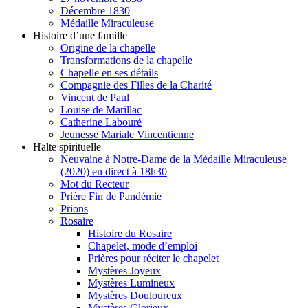
Décembre 1830
Médaille Miraculeuse
Histoire d’une famille
Origine de la chapelle
Transformations de la chapelle
Chapelle en ses détails
Compagnie des Filles de la Charité
Vincent de Paul
Louise de Marillac
Catherine Labouré
Jeunesse Mariale Vincentienne
Halte spirituelle
Neuvaine à Notre-Dame de la Médaille Miraculeuse
(2020) en direct à 18h30
Mot du Recteur
Prière Fin de Pandémie
Prions
Rosaire
Histoire du Rosaire
Chapelet, mode d’emploi
Prières pour réciter le chapelet
Mystères Joyeux
Mystères Lumineux
Mystères Douloureux
Mystères Glorieux