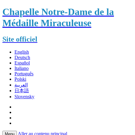
Chapelle Notre-Dame de la
Médaille Miraculeuse
Site officiel
English
Deutsch
Español
Italiano
Português
Polski
العربية
日本語
Slovensky
Aller au contenu principal
Menu