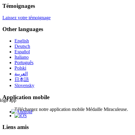
Témoignages
Laissez votre témoignage
Other languages
English
Deutsch
Español
Italiano
Português
Polski
العربية
日本語
Slovensky
Application mobile
Téléchargez notre application mobile Médaille Miraculeuse.
Liens amis