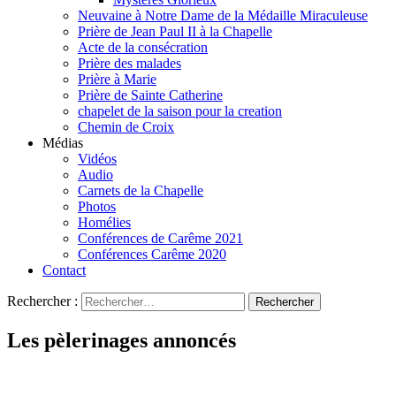
Neuvaine à Notre Dame de la Médaille Miraculeuse
Prière de Jean Paul II à la Chapelle
Acte de la consécration
Prière des malades
Prière à Marie
Prière de Sainte Catherine
chapelet de la saison pour la creation
Chemin de Croix
Médias
Vidéos
Audio
Carnets de la Chapelle
Photos
Homélies
Conférences de Carême 2021
Conférences Carême 2020
Contact
Rechercher :
Les pèlerinages annoncés