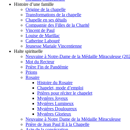
Histoire d’une famille
Origine de la chapelle
Transformations de la chapelle
Chapelle en ses détails
Compagnie des Filles de la Charité
Vincent de Paul
Louise de Marillac
Catherine Labouré
Jeunesse Mariale Vincentienne
Halte spirituelle
Neuvaine à Notre-Dame de la Médaille Miraculeuse (202
Mot du Recteur
Prière Fin de Pandémie
Prions
Rosaire
Histoire du Rosaire
Chapelet, mode d’emploi
Prières pour réciter le chapelet
Mystères Joyeux
Mystères Lumineux
Mystères Douloureux
Mystères Glorieux
Neuvaine à Notre Dame de la Médaille Miraculeuse
Prière de Jean Paul II à la Chapelle
Acte de la consécration