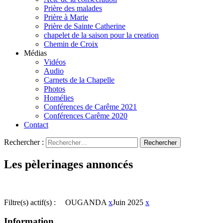
Prière des malades
Prière à Marie
Prière de Sainte Catherine
chapelet de la saison pour la creation
Chemin de Croix
Médias
Vidéos
Audio
Carnets de la Chapelle
Photos
Homélies
Conférences de Carême 2021
Conférences Carême 2020
Contact
Rechercher :
Les pèlerinages annoncés
Filtre(s) actif(s) :
OUGANDA
x
Juin 2025
x
Information