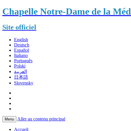
Chapelle Notre-Dame de la Méda
Site officiel
English
Deutsch
Español
Italiano
Português
Polski
العربية
日本語
Slovensky
Aller au contenu principal
Menu
Accueil