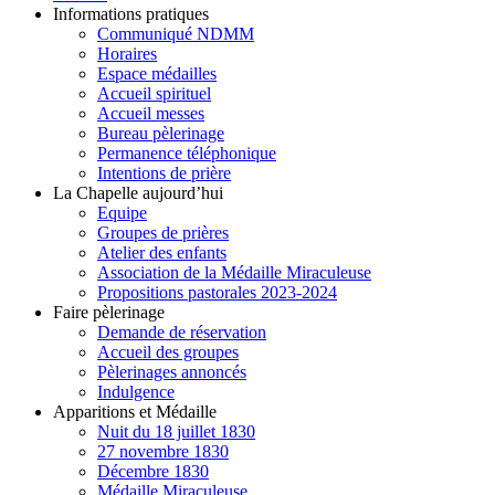
Informations pratiques
Communiqué NDMM
Horaires
Espace médailles
Accueil spirituel
Accueil messes
Bureau pèlerinage
Permanence téléphonique
Intentions de prière
La Chapelle aujourd’hui
Equipe
Groupes de prières
Atelier des enfants
Association de la Médaille Miraculeuse
Propositions pastorales 2023-2024
Faire pèlerinage
Demande de réservation
Accueil des groupes
Pèlerinages annoncés
Indulgence
Apparitions et Médaille
Nuit du 18 juillet 1830
27 novembre 1830
Décembre 1830
Médaille Miraculeuse