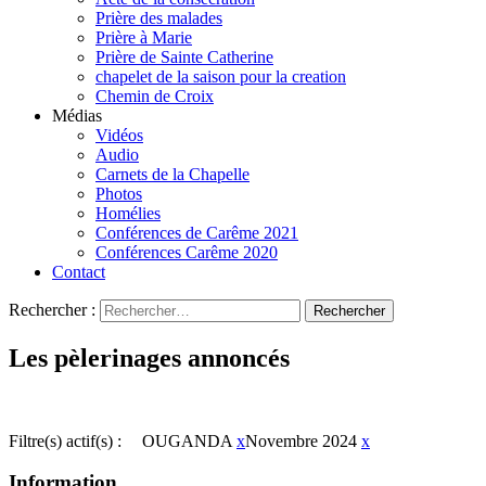
Prière des malades
Prière à Marie
Prière de Sainte Catherine
chapelet de la saison pour la creation
Chemin de Croix
Médias
Vidéos
Audio
Carnets de la Chapelle
Photos
Homélies
Conférences de Carême 2021
Conférences Carême 2020
Contact
Rechercher :
Les pèlerinages annoncés
Filtre(s) actif(s) :
OUGANDA
x
Novembre 2024
x
Information