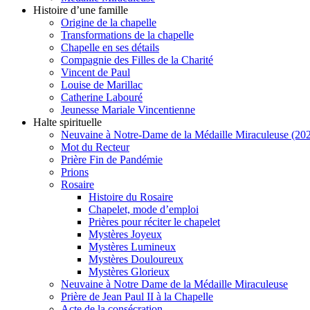
Histoire d’une famille
Origine de la chapelle
Transformations de la chapelle
Chapelle en ses détails
Compagnie des Filles de la Charité
Vincent de Paul
Louise de Marillac
Catherine Labouré
Jeunesse Mariale Vincentienne
Halte spirituelle
Neuvaine à Notre-Dame de la Médaille Miraculeuse (202
Mot du Recteur
Prière Fin de Pandémie
Prions
Rosaire
Histoire du Rosaire
Chapelet, mode d’emploi
Prières pour réciter le chapelet
Mystères Joyeux
Mystères Lumineux
Mystères Douloureux
Mystères Glorieux
Neuvaine à Notre Dame de la Médaille Miraculeuse
Prière de Jean Paul II à la Chapelle
Acte de la consécration