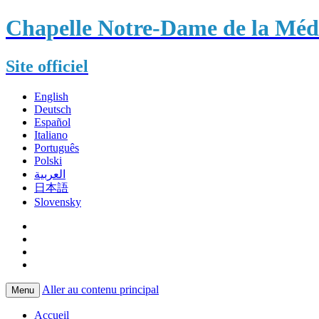
Chapelle Notre-Dame de la Méda
Site officiel
English
Deutsch
Español
Italiano
Português
Polski
العربية
日本語
Slovensky
Aller au contenu principal
Menu
Accueil