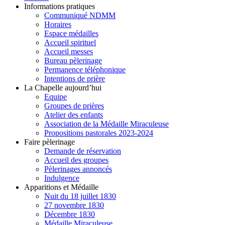
Informations pratiques
Communiqué NDMM
Horaires
Espace médailles
Accueil spirituel
Accueil messes
Bureau pèlerinage
Permanence téléphonique
Intentions de prière
La Chapelle aujourd’hui
Equipe
Groupes de prières
Atelier des enfants
Association de la Médaille Miraculeuse
Propositions pastorales 2023-2024
Faire pèlerinage
Demande de réservation
Accueil des groupes
Pèlerinages annoncés
Indulgence
Apparitions et Médaille
Nuit du 18 juillet 1830
27 novembre 1830
Décembre 1830
Médaille Miraculeuse