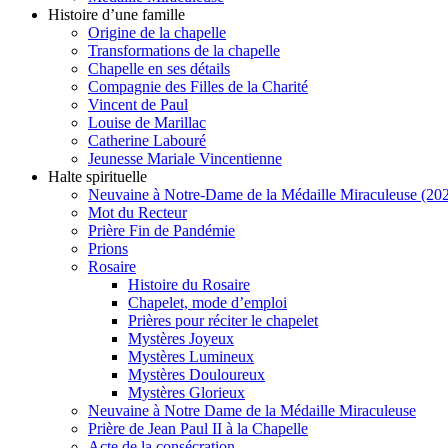
Histoire d’une famille
Origine de la chapelle
Transformations de la chapelle
Chapelle en ses détails
Compagnie des Filles de la Charité
Vincent de Paul
Louise de Marillac
Catherine Labouré
Jeunesse Mariale Vincentienne
Halte spirituelle
Neuvaine à Notre-Dame de la Médaille Miraculeuse (202
Mot du Recteur
Prière Fin de Pandémie
Prions
Rosaire
Histoire du Rosaire
Chapelet, mode d’emploi
Prières pour réciter le chapelet
Mystères Joyeux
Mystères Lumineux
Mystères Douloureux
Mystères Glorieux
Neuvaine à Notre Dame de la Médaille Miraculeuse
Prière de Jean Paul II à la Chapelle
Acte de la consécration