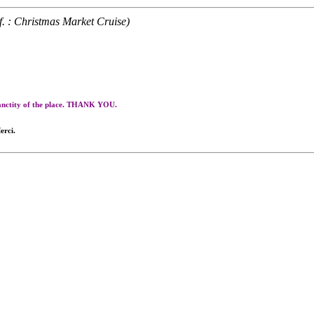
f. : Christmas Market Cruise)
 sanctity of the place. THANK YOU.
erci.