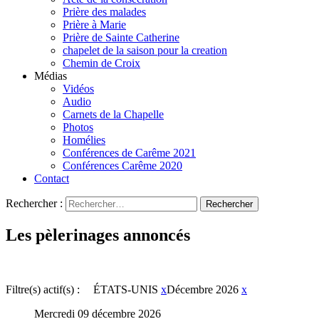
Prière des malades
Prière à Marie
Prière de Sainte Catherine
chapelet de la saison pour la creation
Chemin de Croix
Médias
Vidéos
Audio
Carnets de la Chapelle
Photos
Homélies
Conférences de Carême 2021
Conférences Carême 2020
Contact
Rechercher :
Les pèlerinages annoncés
Filtre(s) actif(s) :
ÉTATS-UNIS
x
Décembre 2026
x
Mercredi 09 décembre 2026