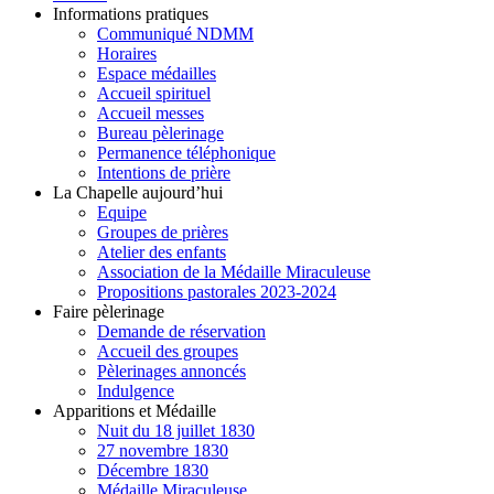
Informations pratiques
Communiqué NDMM
Horaires
Espace médailles
Accueil spirituel
Accueil messes
Bureau pèlerinage
Permanence téléphonique
Intentions de prière
La Chapelle aujourd’hui
Equipe
Groupes de prières
Atelier des enfants
Association de la Médaille Miraculeuse
Propositions pastorales 2023-2024
Faire pèlerinage
Demande de réservation
Accueil des groupes
Pèlerinages annoncés
Indulgence
Apparitions et Médaille
Nuit du 18 juillet 1830
27 novembre 1830
Décembre 1830
Médaille Miraculeuse