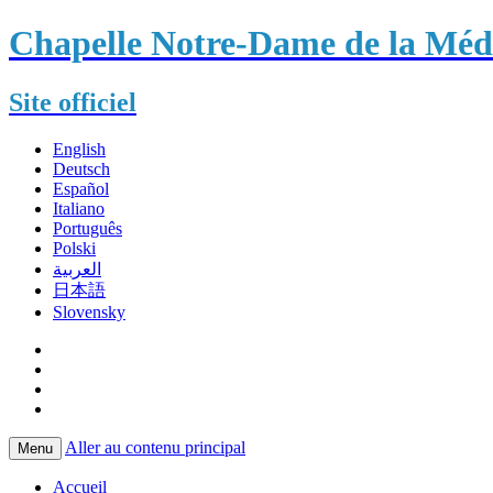
Chapelle Notre-Dame de la Méda
Site officiel
English
Deutsch
Español
Italiano
Português
Polski
العربية
日本語
Slovensky
Aller au contenu principal
Menu
Accueil