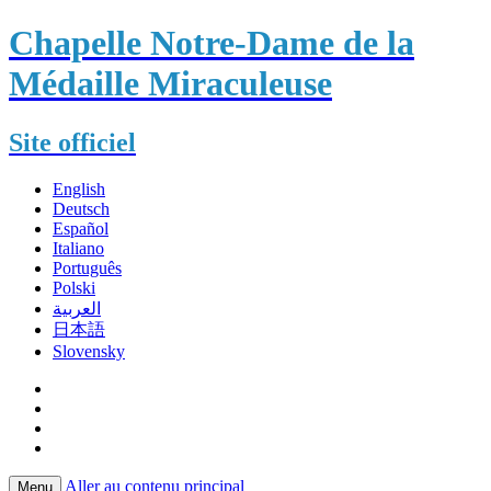
Chapelle Notre-Dame de la
Médaille Miraculeuse
Site officiel
English
Deutsch
Español
Italiano
Português
Polski
العربية
日本語
Slovensky
Aller au contenu principal
Menu