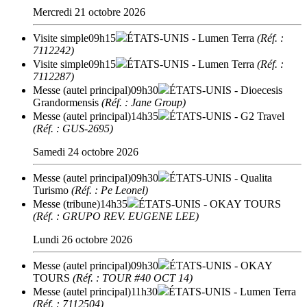
Mercredi 21 octobre 2026
Visite simple
09h15
ÉTATS-UNIS
- Lumen Terra
(Réf. :
7112242)
Visite simple
09h15
ÉTATS-UNIS
- Lumen Terra
(Réf. :
7112287)
Messe (autel principal)
09h30
ÉTATS-UNIS
- Dioecesis
Grandormensis
(Réf. : Jane Group)
Messe (autel principal)
14h35
ÉTATS-UNIS
- G2 Travel
(Réf. : GUS-2695)
Samedi 24 octobre 2026
Messe (autel principal)
09h30
ÉTATS-UNIS
- Qualita
Turismo
(Réf. : Pe Leonel)
Messe (tribune)
14h35
ÉTATS-UNIS
- OKAY TOURS
(Réf. : GRUPO REV. EUGENE LEE)
Lundi 26 octobre 2026
Messe (autel principal)
09h30
ÉTATS-UNIS
- OKAY
TOURS
(Réf. : TOUR #40 OCT 14)
Messe (autel principal)
11h30
ÉTATS-UNIS
- Lumen Terra
(Réf. : 7112504)