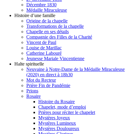
Décembre 1830
Médaille Miraculeuse
Histoire d’une famille
Origine de la chapelle
Transformations de la chapelle
Chapelle en ses détails
Compagnie des Filles de la Charité
Vincent de Paul
Louise de Marillac
Catherine Labouré
Jeunesse Mariale Vincentienne
Halte spirituelle
Neuvaine à Notre-Dame de la Médaille Miraculeuse
(2020) en direct à 18h30
Mot du Recteur
Prière Fin de Pandémie
Prions
Rosaire
Histoire du Rosaire
Chapelet, mode d’emploi
Prières pour réciter le chapelet
Mystères Joyeux
Mystères Lumineux
Mystères Douloureux
Mystères Glorieux