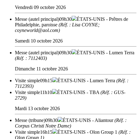
Vendredi 09 octobre 2026
Messe (autel principal)
09h30
ÉTATS-UNIS
- Prêtres de
Philadelphie, paroisse
(Réf. : Lisa COYNE;
coyneworld@aol.com)
Samedi 10 octobre 2026
Messe (autel principal)
09h30
ÉTATS-UNIS
- Lumen Terra
(Réf. : 7112403)
Dimanche 11 octobre 2026
Visite simple
09h15
ÉTATS-UNIS
- Lumen Terra
(Réf. :
7112393)
Visite simple
11h10
ÉTATS-UNIS
- TBA
(Réf. : GUS-
2729)
Mardi 13 octobre 2026
Messe (tribune)
09h30
ÉTATS-UNIS
- Aliantour
(Réf. :
Corpus Christi Notre Dame)
Visite simple
16h15
ÉTATS-UNIS
- Olon Group 1
(Réf. :
Olon Group 1)