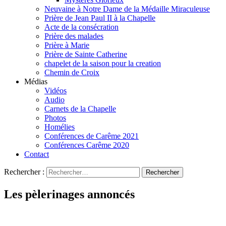
Neuvaine à Notre Dame de la Médaille Miraculeuse
Prière de Jean Paul II à la Chapelle
Acte de la consécration
Prière des malades
Prière à Marie
Prière de Sainte Catherine
chapelet de la saison pour la creation
Chemin de Croix
Médias
Vidéos
Audio
Carnets de la Chapelle
Photos
Homélies
Conférences de Carême 2021
Conférences Carême 2020
Contact
Rechercher :
Les pèlerinages annoncés