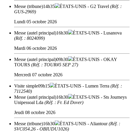
Messe (tribune)
14h35
ÉTATS-UNIS
- G2 Travel
(Réf. :
GUS-2969)
Lundi 05 octobre 2026
Messe (autel principal)
16h30
ÉTATS-UNIS
- Lusanova
(Réf. : 8024099)
Mardi 06 octobre 2026
Messe (autel principal)
09h30
ÉTATS-UNIS
- OKAY
TOURS
(Réf. : TOUR#5 SEP 27)
Mercredi 07 octobre 2026
Visite simple
09h15
ÉTATS-UNIS
- Lumen Terra
(Réf. :
7112540)
Messe (autel principal)
16h30
ÉTATS-UNIS
- Sts Journeys
Unipessoal Lda
(Réf. : Fr. Ed Dover)
Jeudi 08 octobre 2026
Messe (tribune)
16h30
ÉTATS-UNIS
- Aliantour
(Réf. :
SVC054.26 - OBIUDU1026)