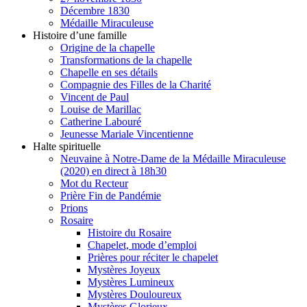
Décembre 1830
Médaille Miraculeuse
Histoire d’une famille
Origine de la chapelle
Transformations de la chapelle
Chapelle en ses détails
Compagnie des Filles de la Charité
Vincent de Paul
Louise de Marillac
Catherine Labouré
Jeunesse Mariale Vincentienne
Halte spirituelle
Neuvaine à Notre-Dame de la Médaille Miraculeuse
(2020) en direct à 18h30
Mot du Recteur
Prière Fin de Pandémie
Prions
Rosaire
Histoire du Rosaire
Chapelet, mode d’emploi
Prières pour réciter le chapelet
Mystères Joyeux
Mystères Lumineux
Mystères Douloureux
Mystères Glorieux