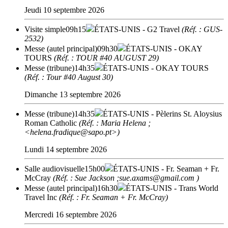
Jeudi 10 septembre 2026
Visite simple
09h15
ÉTATS-UNIS
- G2 Travel
(Réf. : GUS-
2532)
Messe (autel principal)
09h30
ÉTATS-UNIS
- OKAY
TOURS
(Réf. : TOUR #40 AUGUST 29)
Messe (tribune)
14h35
ÉTATS-UNIS
- OKAY TOURS
(Réf. : Tour #40 August 30)
Dimanche 13 septembre 2026
Messe (tribune)
14h35
ÉTATS-UNIS
- Pèlerins St. Aloysius
Roman Catholic
(Réf. : Maria Helena ;
<helena.fradique@sapo.pt>)
Lundi 14 septembre 2026
Salle audiovisuelle
15h00
ÉTATS-UNIS
- Fr. Seaman + Fr.
McCray
(Réf. : Sue Jackson ;sue.axams@gmail.com )
Messe (autel principal)
16h30
ÉTATS-UNIS
- Trans World
Travel Inc
(Réf. : Fr. Seaman + Fr. McCray)
Mercredi 16 septembre 2026