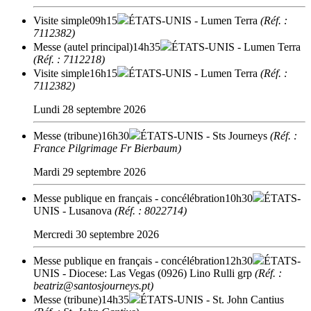
Visite simple
09h15
ÉTATS-UNIS
- Lumen Terra
(Réf. :
7112382)
Messe (autel principal)
14h35
ÉTATS-UNIS
- Lumen Terra
(Réf. : 7112218)
Visite simple
16h15
ÉTATS-UNIS
- Lumen Terra
(Réf. :
7112382)
Lundi 28 septembre 2026
Messe (tribune)
16h30
ÉTATS-UNIS
- Sts Journeys
(Réf. :
France Pilgrimage Fr Bierbaum)
Mardi 29 septembre 2026
Messe publique en français - concélébration
10h30
ÉTATS-
UNIS
- Lusanova
(Réf. : 8022714)
Mercredi 30 septembre 2026
Messe publique en français - concélébration
12h30
ÉTATS-
UNIS
- Diocese: Las Vegas (0926) Lino Rulli grp
(Réf. :
beatriz@santosjourneys.pt)
Messe (tribune)
14h35
ÉTATS-UNIS
- St. John Cantius