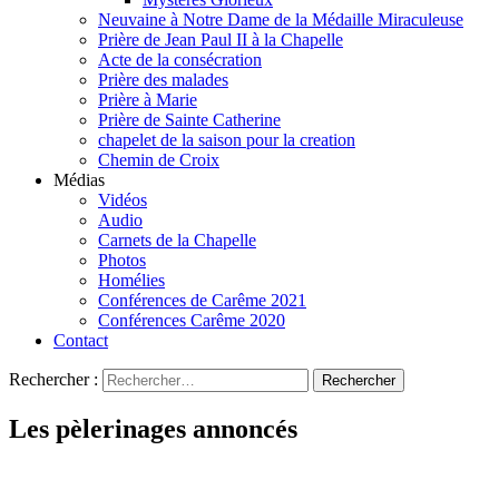
Neuvaine à Notre Dame de la Médaille Miraculeuse
Prière de Jean Paul II à la Chapelle
Acte de la consécration
Prière des malades
Prière à Marie
Prière de Sainte Catherine
chapelet de la saison pour la creation
Chemin de Croix
Médias
Vidéos
Audio
Carnets de la Chapelle
Photos
Homélies
Conférences de Carême 2021
Conférences Carême 2020
Contact
Rechercher :
Les pèlerinages annoncés