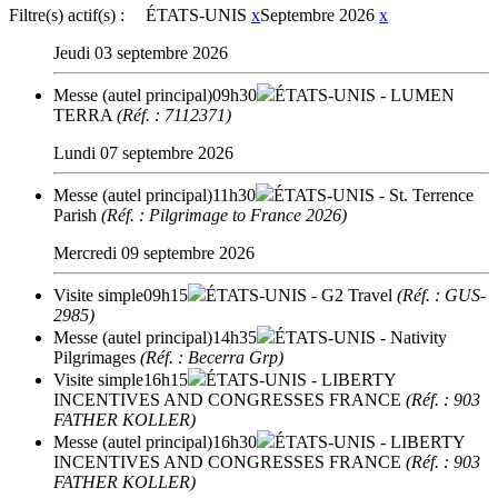
Filtre(s) actif(s) :
ÉTATS-UNIS
x
Septembre 2026
x
Jeudi 03 septembre 2026
Messe (autel principal)
09h30
ÉTATS-UNIS
- LUMEN
TERRA
(Réf. : 7112371)
Lundi 07 septembre 2026
Messe (autel principal)
11h30
ÉTATS-UNIS
- St. Terrence
Parish
(Réf. : Pilgrimage to France 2026)
Mercredi 09 septembre 2026
Visite simple
09h15
ÉTATS-UNIS
- G2 Travel
(Réf. : GUS-
2985)
Messe (autel principal)
14h35
ÉTATS-UNIS
- Nativity
Pilgrimages
(Réf. : Becerra Grp)
Visite simple
16h15
ÉTATS-UNIS
- LIBERTY
INCENTIVES AND CONGRESSES FRANCE
(Réf. : 903
FATHER KOLLER)
Messe (autel principal)
16h30
ÉTATS-UNIS
- LIBERTY
INCENTIVES AND CONGRESSES FRANCE
(Réf. : 903
FATHER KOLLER)