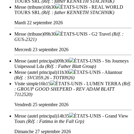
TOURS SRL
(Réf. : father KENNETH STACHNIK)
Messe (tribune)
16h30
ÉTATS-UNIS
- REAL WORLD
TOURS SRL
(Réf. : father KENNETH STACHNIK)
Mardi 22 septembre 2026
Messe (tribune)
09h30
ÉTATS-UNIS
- G2 Travel
(Réf. :
GUS-2321)
Mercredi 23 septembre 2026
Messe (autel principal)
09h30
ÉTATS-UNIS
- Sts Journeys
Unipessoal Lda
(Réf. : Father Blatt Group)
Messe (autel principal)
11h30
ÉTATS-UNIS
- Aliantour
(Réf. : SVC059.26 - TOTI0926)
Visite simple
16h15
ÉTATS-UNIS
- LUMEN TERRA
(Réf.
: GROUP GOOD SHEPERD - REV ADAM BLATT
7112520)
Vendredi 25 septembre 2026
Messe (autel principal)
14h35
ÉTATS-UNIS
- Grand View
Tours
(Réf. : Fatima in the Fall Grp)
Dimanche 27 septembre 2026