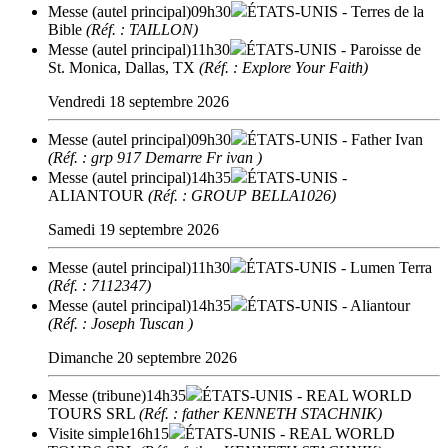
Messe (autel principal)
09h30
ÉTATS-UNIS
- Terres de la
Bible
(Réf. : TAILLON)
Messe (autel principal)
11h30
ÉTATS-UNIS
- Paroisse de
St. Monica, Dallas, TX
(Réf. : Explore Your Faith)
Vendredi 18 septembre 2026
Messe (autel principal)
09h30
ÉTATS-UNIS
- Father Ivan
(Réf. : grp 917 Demarre Fr ivan )
Messe (autel principal)
14h35
ÉTATS-UNIS
-
ALIANTOUR
(Réf. : GROUP BELLA1026)
Samedi 19 septembre 2026
Messe (autel principal)
11h30
ÉTATS-UNIS
- Lumen Terra
(Réf. : 7112347)
Messe (autel principal)
14h35
ÉTATS-UNIS
- Aliantour
(Réf. : Joseph Tuscan )
Dimanche 20 septembre 2026
Messe (tribune)
14h35
ÉTATS-UNIS
- REAL WORLD
TOURS SRL
(Réf. : father KENNETH STACHNIK)
Visite simple
16h15
ÉTATS-UNIS
- REAL WORLD