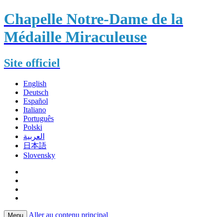
Chapelle Notre-Dame de la
Médaille Miraculeuse
Site officiel
English
Deutsch
Español
Italiano
Português
Polski
العربية
日本語
Slovensky
Aller au contenu principal
Menu