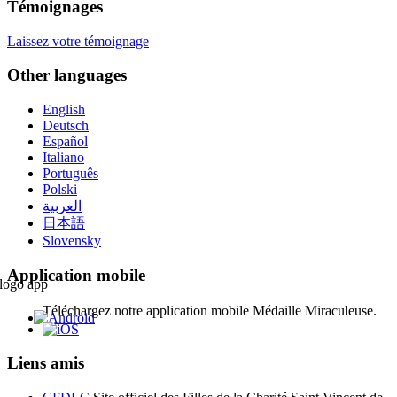
Témoignages
Laissez votre témoignage
Other languages
English
Deutsch
Español
Italiano
Português
Polski
العربية
日本語
Slovensky
Application mobile
Téléchargez notre application mobile Médaille Miraculeuse.
Liens amis