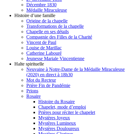
Décembre 1830
Médaille Miraculeuse
Histoire d’une famille
Origine de la chapelle
Transformations de la chapelle
Chapelle en ses détails
Compagnie des Filles de la Charité
Vincent de Paul
Louise de Marillac
Catherine Labouré
Jeunesse Mariale Vincentienne
Halte spirituelle
Neuvaine à Notre-Dame de la Médaille Miraculeuse
(2020) en direct à 18h30
Mot du Recteur
Prière Fin de Pandémie
Prions
Rosaire
Histoire du Rosaire
Chapelet, mode d’emploi
Prières pour réciter le chapelet
Mystères Joyeux
Mystères Lumineux
Mystères Douloureux
Mystères Glorieux