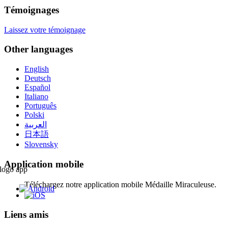
Témoignages
Laissez votre témoignage
Other languages
English
Deutsch
Español
Italiano
Português
Polski
العربية
日本語
Slovensky
Application mobile
Téléchargez notre application mobile Médaille Miraculeuse.
Liens amis