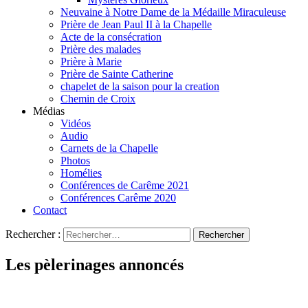
Neuvaine à Notre Dame de la Médaille Miraculeuse
Prière de Jean Paul II à la Chapelle
Acte de la consécration
Prière des malades
Prière à Marie
Prière de Sainte Catherine
chapelet de la saison pour la creation
Chemin de Croix
Médias
Vidéos
Audio
Carnets de la Chapelle
Photos
Homélies
Conférences de Carême 2021
Conférences Carême 2020
Contact
Rechercher :
Les pèlerinages annoncés