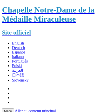
Chapelle Notre-Dame de la
Médaille Miraculeuse
Site officiel
English
Deutsch
Español
Italiano
Português
Polski
العربية
日本語
Slovensky
Aller au contenu principal
Menu