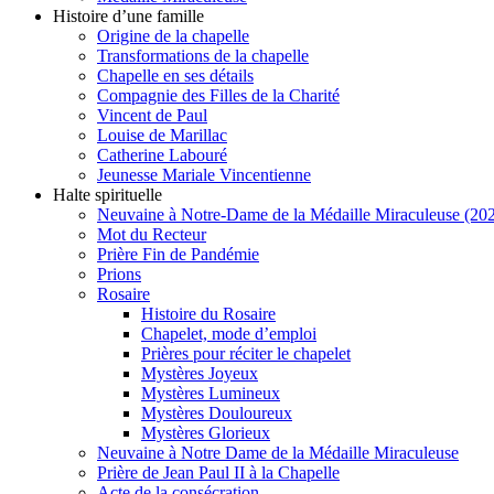
Histoire d’une famille
Origine de la chapelle
Transformations de la chapelle
Chapelle en ses détails
Compagnie des Filles de la Charité
Vincent de Paul
Louise de Marillac
Catherine Labouré
Jeunesse Mariale Vincentienne
Halte spirituelle
Neuvaine à Notre-Dame de la Médaille Miraculeuse (202
Mot du Recteur
Prière Fin de Pandémie
Prions
Rosaire
Histoire du Rosaire
Chapelet, mode d’emploi
Prières pour réciter le chapelet
Mystères Joyeux
Mystères Lumineux
Mystères Douloureux
Mystères Glorieux
Neuvaine à Notre Dame de la Médaille Miraculeuse
Prière de Jean Paul II à la Chapelle
Acte de la consécration