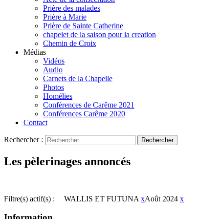
Prière des malades
Prière à Marie
Prière de Sainte Catherine
chapelet de la saison pour la creation
Chemin de Croix
Médias
Vidéos
Audio
Carnets de la Chapelle
Photos
Homélies
Conférences de Carême 2021
Conférences Carême 2020
Contact
Rechercher :
Les pèlerinages annoncés
Filtre(s) actif(s) :
WALLIS ET FUTUNA
x
Août 2024
x
Information