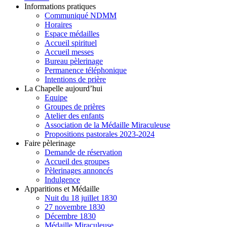
Informations pratiques
Communiqué NDMM
Horaires
Espace médailles
Accueil spirituel
Accueil messes
Bureau pèlerinage
Permanence téléphonique
Intentions de prière
La Chapelle aujourd’hui
Equipe
Groupes de prières
Atelier des enfants
Association de la Médaille Miraculeuse
Propositions pastorales 2023-2024
Faire pèlerinage
Demande de réservation
Accueil des groupes
Pèlerinages annoncés
Indulgence
Apparitions et Médaille
Nuit du 18 juillet 1830
27 novembre 1830
Décembre 1830
Médaille Miraculeuse