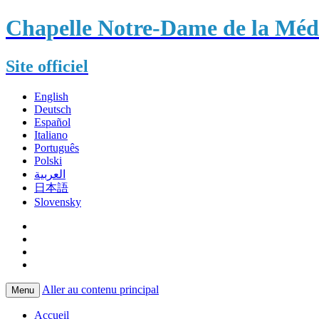
Chapelle Notre-Dame de la Méda
Site officiel
English
Deutsch
Español
Italiano
Português
Polski
العربية
日本語
Slovensky
Aller au contenu principal
Menu
Accueil