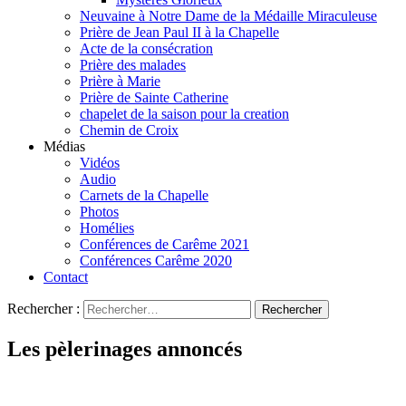
Neuvaine à Notre Dame de la Médaille Miraculeuse
Prière de Jean Paul II à la Chapelle
Acte de la consécration
Prière des malades
Prière à Marie
Prière de Sainte Catherine
chapelet de la saison pour la creation
Chemin de Croix
Médias
Vidéos
Audio
Carnets de la Chapelle
Photos
Homélies
Conférences de Carême 2021
Conférences Carême 2020
Contact
Rechercher :
Les pèlerinages annoncés