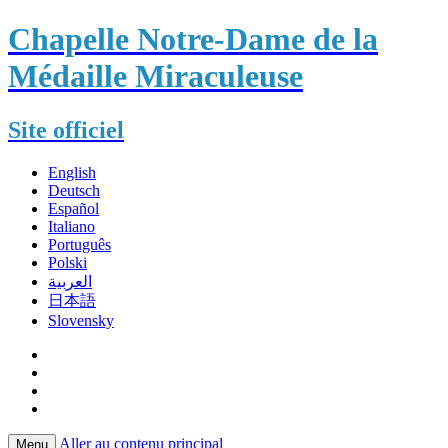
Chapelle Notre-Dame de la
Médaille Miraculeuse
Site officiel
English
Deutsch
Español
Italiano
Português
Polski
العربية
日本語
Slovensky
Aller au contenu principal
Menu