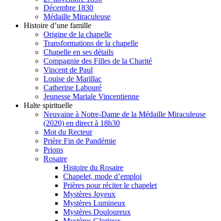
Décembre 1830
Médaille Miraculeuse
Histoire d’une famille
Origine de la chapelle
Transformations de la chapelle
Chapelle en ses détails
Compagnie des Filles de la Charité
Vincent de Paul
Louise de Marillac
Catherine Labouré
Jeunesse Mariale Vincentienne
Halte spirituelle
Neuvaine à Notre-Dame de la Médaille Miraculeuse
(2020) en direct à 18h30
Mot du Recteur
Prière Fin de Pandémie
Prions
Rosaire
Histoire du Rosaire
Chapelet, mode d’emploi
Prières pour réciter le chapelet
Mystères Joyeux
Mystères Lumineux
Mystères Douloureux
Mystères Glorieux