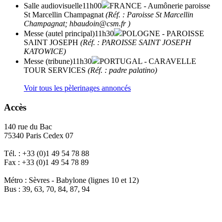
Salle audiovisuelle
11h00
FRANCE
- Aumônerie paroisse
St Marcellin Champagnat
(Réf. : Paroisse St Marcellin
Champagnat; hbaudoin@csm.fr )
Messe (autel principal)
11h30
POLOGNE
- PAROISSE
SAINT JOSEPH
(Réf. : PAROISSE SAINT JOSEPH
KATOWICE)
Messe (tribune)
11h30
PORTUGAL
- CARAVELLE
TOUR SERVICES
(Réf. : padre palatino)
Voir tous les pèlerinages annoncés
Accès
140 rue du Bac
75340 Paris Cedex 07
Tél. : +33 (0)1 49 54 78 88
Fax : +33 (0)1 49 54 78 89
Métro : Sèvres - Babylone (lignes 10 et 12)
Bus : 39, 63, 70, 84, 87, 94