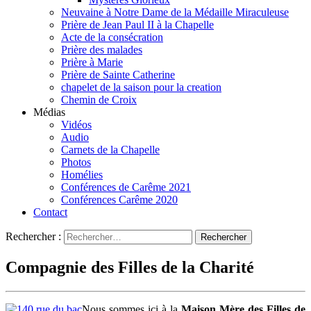
Neuvaine à Notre Dame de la Médaille Miraculeuse
Prière de Jean Paul II à la Chapelle
Acte de la consécration
Prière des malades
Prière à Marie
Prière de Sainte Catherine
chapelet de la saison pour la creation
Chemin de Croix
Médias
Vidéos
Audio
Carnets de la Chapelle
Photos
Homélies
Conférences de Carême 2021
Conférences Carême 2020
Contact
Rechercher :
Compagnie des Filles de la Charité
Nous sommes ici à la
Maison Mère des Filles de