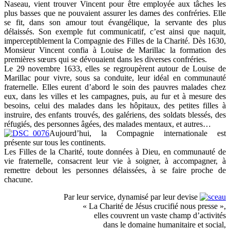
Naseau, vient trouver Vincent pour être employée aux tâches les
plus basses que ne pouvaient assurer les dames des confréries. Elle
se fit, dans son amour tout évangélique, la servante des plus
délaissés. Son exemple fut communicatif, c’est ainsi que naquit,
imperceptiblement la Compagnie des Filles de la Charité. Dès 1630,
Monsieur Vincent confia à Louise de Marillac la formation des
premières sœurs qui se dévouaient dans les diverses confréries.
Le 29 novembre 1633, elles se regroupèrent autour de Louise de
Marillac pour vivre, sous sa conduite, leur idéal en communauté
fraternelle. Elles eurent d’abord le soin des pauvres malades chez
eux, dans les villes et les campagnes, puis, au fur et à mesure des
besoins, celui des malades dans les hôpitaux, des petites filles à
instruire, des enfants trouvés, des galériens, des soldats blessés, des
réfugiés, des personnes âgées, des malades mentaux, et autres…
Aujourd’hui, la Compagnie internationale est
présente sur tous les continents.
Les Filles de la Charité, toute données à Dieu, en communauté de
vie fraternelle, consacrent leur vie à soigner, à accompagner, à
remettre debout les personnes délaissées, à se faire proche de
chacune.
Par leur service, dynamisé par leur devise
« La Charité de Jésus crucifié nous presse »,
elles couvrent un vaste champ d’activités
dans le domaine humanitaire et social,