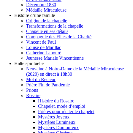
Décembre 1830
Médaille Miraculeuse
Histoire d’une famille
Origine de la chapelle
Transformations de la chapelle
Chapelle en ses détails
Compagnie des Filles de la Charité
Vincent de Paul
Louise de Marillac
Catherine Labouré
Jeunesse Mariale Vincentienne
Halte spirituelle
Neuvaine à Notre-Dame de la Médaille Miraculeuse
(2020) en direct à 18h30
Mot du Recteur
Prière Fin de Pandémie
Prions
Rosaire
Histoire du Rosaire
Chapelet, mode d’emploi
Prières pour réciter le chapelet
Mystères Joyeux
Mystères Lumineux
Mystères Douloureux
Mystères Glorieux