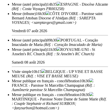
Messe (autel principal)
14h35
ESPAGNE
- Diocèse Alicante
(Réf. : Costa Voyages PR003258)
Messe (tribune)
16h30
CÔTE D'IVOIRE
- Paroisse saint
Bernard Attoban Diocese d’Abidjan
(Réf. : SAREPTA
VOYAGES; <sareptavges@gmail.com>)
Vendredi 07 août 2026
Messe (autel principal)
09h30
PORTUGAL
- Coração
Imaculado de Maria
(Réf. : Coração Imaculado de Maria)
Messe (autel principal)
11h30
ROYAUME-UNI
- St
Anselm's RC Church
(Réf. : St Anselm's RC Church)
Samedi 08 août 2026
Visite simple
10h15
BELGIQUE
- UP VISE ET BASSE
MEUSE
(Réf. : VISE ET BASSE MEUSE)
Messe publique en français - concélébration
10h30
FRANCE
- Paroisse St Marcellin Champagnat
(Réf. :
Aumônerie paroisse St Marcellin Champagnat)
Messe publique en français - concélébration
10h30
MARTINIQUE
- Paroisse Notre Dame de Sainte Marie
(Réf.
: Couple Stephanie et Richard SURBON;
<fanysurbon@hotmail.com>)