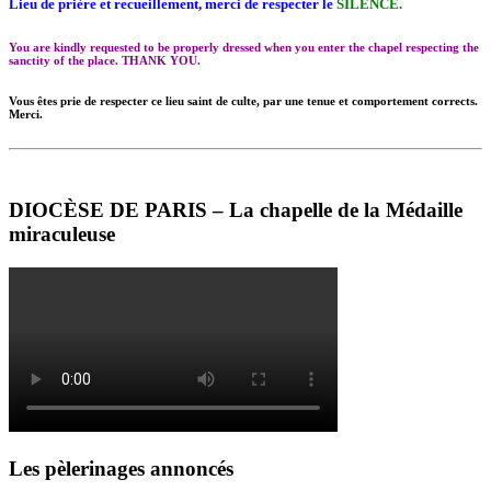
Lieu de prière et recueillement, merci de respecter le
SILENCE.
You are kindly requested to be properly dressed when you enter the chapel respecting the
sanctity of the place. THANK YOU.
Vous êtes prie de respecter ce lieu saint de culte, par une tenue et comportement corrects.
Merci.
DIOCÈSE DE PARIS – La chapelle de la Médaille
miraculeuse
Les pèlerinages annoncés