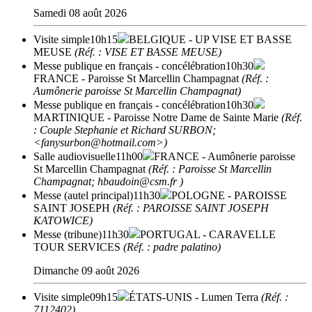
Samedi 08 août 2026
Visite simple
10h15
BELGIQUE
- UP VISE ET BASSE
MEUSE
(Réf. : VISE ET BASSE MEUSE)
Messe publique en français - concélébration
10h30
FRANCE
- Paroisse St Marcellin Champagnat
(Réf. :
Aumônerie paroisse St Marcellin Champagnat)
Messe publique en français - concélébration
10h30
MARTINIQUE
- Paroisse Notre Dame de Sainte Marie
(Réf.
: Couple Stephanie et Richard SURBON;
<fanysurbon@hotmail.com>)
Salle audiovisuelle
11h00
FRANCE
- Aumônerie paroisse
St Marcellin Champagnat
(Réf. : Paroisse St Marcellin
Champagnat; hbaudoin@csm.fr )
Messe (autel principal)
11h30
POLOGNE
- PAROISSE
SAINT JOSEPH
(Réf. : PAROISSE SAINT JOSEPH
KATOWICE)
Messe (tribune)
11h30
PORTUGAL
- CARAVELLE
TOUR SERVICES
(Réf. : padre palatino)
Dimanche 09 août 2026
Visite simple
09h15
ÉTATS-UNIS
- Lumen Terra
(Réf. :
7112402)