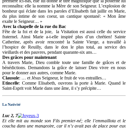
première ici-bas, elle lui donne le titre magnifique que la postérité lui
reconnaîtra: elle la nomme la Mère de son Seigneur. L’explosion de
bonheur qui éclate dans les paroles d’Elisabeth fait jaillir en Marie,
du plus intime de son coeur, un cantique spontané: « Mon âme
exalte le Seigneur… »
Avec la chapelle de la rue du Bac
Fête de la foi et de la joie, la Visitation est aussi celle du service
fraternel. Ainsi Marie a-t-elle inspiré plus d’un chrétien! Sainte
Catherine, après avoir rencontré la Sainte Vierge, a travaillé à
l’hospice de Reuilly, dans le don le plus total, au service des
vieillards et des pauvres, pendant quarante-six ans…
Des grâces pour maintenant
A travers Marie, Dieu comble toute une famille de grâces et de
bénédictions. Demandons la grâce de laisser Dieu vivre en nous
pour le donner aux autres, comme Marie.
Clausule
: … et Jésus Seigneur, le fruit de vos entrailles…
Etincelle
: Comme Elisabeth, ouvrons la porte à Marie. Quand le
Saint-Esprit voit Marie dans une âme, il s’y précipite…
La Nativité
Luc 2, 7
Et elle mit au monde son Fils premier-né; elle l’emmaillota et le
coucha dans une mangeoire, car il n’y avait pas de place pour eux