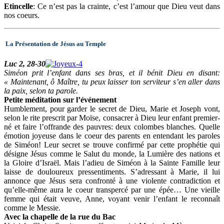
Etincelle
: Ce n’est pas la crainte, c’est l’amour que Dieu veut dans
nos coeurs.
La Présentation de Jésus au Temple
Luc 2, 28-30
Siméon prit l’enfant dans ses bras, et il bénit Dieu en disant:
« Maintenant, ô Maître, tu peux laisser ton serviteur s’en aller dans
la paix, selon ta parole.
Petite méditation sur l’événement
Humblement, pour garder le secret de Dieu, Marie et Joseph vont,
selon le rite prescrit par Moïse, consacrer à Dieu leur enfant premier-
né et faire l’offrande des pauvres: deux colombes blanches. Quelle
émotion joyeuse dans le coeur des parents en entendant les paroles
de Siméon! Leur secret se trouve confirmé par cette prophétie qui
désigne Jésus comme le Salut du monde, la Lumière des nations et
la Gloire d’Israël. Mais l’adieu de Siméon à la Sainte Famille leur
laisse de douloureux pressentiments. S’adressant à Marie, il lui
annonce que Jésus sera confronté à une violente contradiction et
qu’elle-même aura le coeur transpercé par une épée… Une vieille
femme qui était veuve, Anne, voyant venir l’enfant le reconnaît
comme le Messie.
Avec la chapelle de la rue du Bac