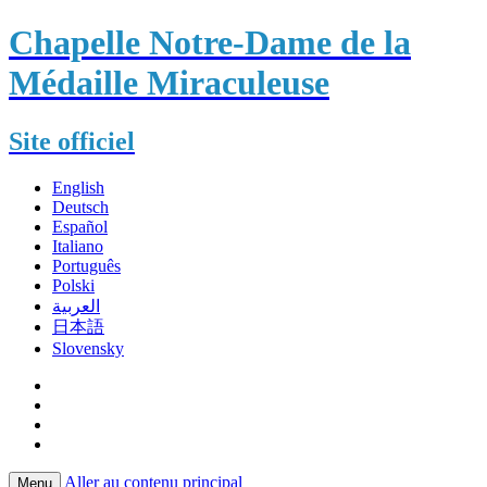
Chapelle Notre-Dame de la
Médaille Miraculeuse
Site officiel
English
Deutsch
Español
Italiano
Português
Polski
العربية
日本語
Slovensky
Aller au contenu principal
Menu