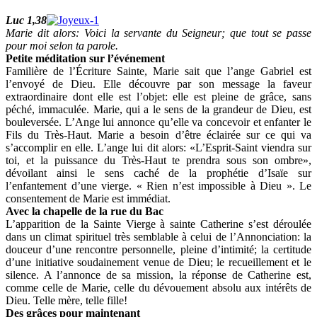
Luc 1,38
Marie dit alors: Voici la servante du Seigneur; que tout se passe
pour moi selon ta
parole.
Petite méditation sur l’événement
Familière de l’Écriture Sainte, Marie sait que l’ange Gabriel est
l’envoyé de Dieu. Elle découvre par son message la faveur
extraordinaire dont elle est l’objet: elle est pleine de grâce, sans
péché, immaculée. Marie, qui a le sens de la grandeur de Dieu, est
bouleversée. L’Ange lui annonce qu’elle va concevoir et enfanter le
Fils du Très-Haut. Marie a besoin d’être éclairée sur ce qui va
s’accomplir en elle. L’ange lui dit alors: «L’Esprit-Saint viendra sur
toi, et la puissance du Très-Haut te prendra sous son ombre»,
dévoilant ainsi le sens caché de la prophétie d’Isaïe sur
l’enfantement d’une vierge. « Rien n’est impossible à Dieu ». Le
consentement de Marie est immédiat.
Avec la chapelle de la rue du Bac
L’apparition de la Sainte Vierge à sainte Catherine s’est déroulée
dans un climat spirituel très semblable à celui de l’Annonciation: la
douceur d’une rencontre personnelle, pleine d’intimité; la certitude
d’une initiative soudainement venue de Dieu; le recueillement et le
silence. A l’annonce de sa mission, la réponse de Catherine est,
comme celle de Marie, celle du dévouement absolu aux intérêts de
Dieu. Telle mère, telle fille!
Des grâces pour maintenant