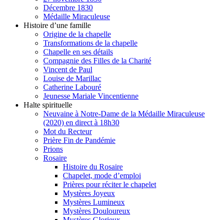
Décembre 1830
Médaille Miraculeuse
Histoire d’une famille
Origine de la chapelle
Transformations de la chapelle
Chapelle en ses détails
Compagnie des Filles de la Charité
Vincent de Paul
Louise de Marillac
Catherine Labouré
Jeunesse Mariale Vincentienne
Halte spirituelle
Neuvaine à Notre-Dame de la Médaille Miraculeuse
(2020) en direct à 18h30
Mot du Recteur
Prière Fin de Pandémie
Prions
Rosaire
Histoire du Rosaire
Chapelet, mode d’emploi
Prières pour réciter le chapelet
Mystères Joyeux
Mystères Lumineux
Mystères Douloureux
Mystères Glorieux