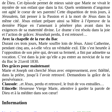
de Dieu. Cet épisode permet de mieux saisir que Marie ne vivait le
mystère de son enfant que dans la foi. Quels sentiments d’angoisse
ont agité le coeur de ses parents! Cette disparition de trois jours, à
Jérusalem, fait penser à la Passion et à la mort de Jésus dans la
même cité. Jésus enfant prépare ainsi sa Mère à l’épreuve de la
dernière Pâque en l’amenant à pénétrer plus avant dans les
exigences de sa maternité divine. Le drame s’est résolu dans la joie
et l’action de grâces: Jésusétait perdu, il est retrouvé…
Avec la chapelle de la rue du Bac
Durant ces trois jours, Marie souffre loin de Jésus. Ainsi Catherine,
pendant cinq ans, a-t-elle vécu un véritable exil. Elle s’est heurtée à
l’opposition de son père qui, devant sa fermeté, a fini par admettre sa
vocation. C’est dans la joie qu’elle a pu entrer au noviciat de la rue
du Bac le 21avril 1830.
Des grâces pour maintenant
Marie et Joseph ont cherché Jésus avec empressement, avec fidélité,
dans la prière, jusqu’à l’avoir retrouvé. Demandons la grâce de la
persévérance.
Clausule
: ..et Jésus, perdu et retrouvé, le fruit de vos entrailles…
Etincelle
: Heureuse Vierge Marie, attentive à garder la parole de
Dieu et à la méditer dans son cœur!
Information