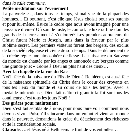
dans la salle commune.
Petite méditation sur l’événement
La pauvreté est, dans tous les temps, si mal vue de la plupart des
hommes… Et pourtant, c’est elle que Jésus choisit pour ses parents
et pour lui-même. Est-ce le cadre que nous avons imaginé pour une
naissance divine? Où sont le faste, le confort, le luxe raffiné dont les
grands de la terre aiment à s’entourer? Les premiers adorateurs du
Christ furent Marie et Joseph, unis dans la ferveur par le plus
sublime secret. Les premiers visiteurs furent des bergers, des exclus
de la société religieuse et civile de son temps. Dans le dénuement de
la crèche règne une atmosphère de liesse. La naissance du Sauveur
du monde est chantée par les anges et annoncée aux bergers comme
une grande joie: « Gloire à Dieu au plus haut des cieux…»
Avec la chapelle de la rue du Bac
Noël, fête de la naissance du Fils de Dieu à Bethléem, est aussi fête
de la naissance spirituelle du Christ dans le coeur des croyants en
tous les lieux du monde et au cours de tous les temps. Avec la
médaille miraculeuse, Dieu fait naître et grandir la foi sur tous les
continents: c’est tous les jours Noël !
Des grâces pour maintenant
Dieu s’est fait semblable à nous pour nous faire voir comment nous
devons vivre. Puisqu’Il s’incarne dans un enfant et vient au monde
dans la pauvreté, demandons la grâce du détachement des richesses
et de la considération sociale.
Clausule
: …et Jésus né à Bethléem, le fruit de vos entrailles…