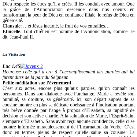
Dieu respecte les êtres qu’il a créés. Il les conduit avec amour. Que
la grâce de l’Annonciation descende dans nos coeurs en
transformant la peur de Dieu en confiance filiale, le refus de Dieu en
générosité.
Clausule
: …et Jésus incarné, le fruit de vos entrailles…
Etincelle
: Tout chrétien est homme de l’Annonciation, comme le
dit Jean-Paul II.
La Visitation
Luc 1,45
Heureuse celle qui a cru à l’accomplissement des paroles qui lui
furent dites de la part du Seigneur.
Petite méditation sur l’événement
C’est aux actes, encore plus qu’aux paroles, qu’on connaît les
personnes. Dans son dialogue avec l’archange, Marie a révélé son
humilité, sa droiture, sa générosité. Ici, son départ auprès de sa
cousine montre en plus sa délicate obéissance à l’indication pourtant
très brève donnée par l’ange à propos d’Elisabeth, sa rapidité de
décision et son active charité. A la salutation de Marie, l’Esprit-Saint
s’empare d’Elisabeth. Sans avoir reçu aucune confidence, celle-ci se
montre informée miraculeusement de l’Incarnation du Verbe. C’est
donc en termes pleins de respect qu’elle salue sa cousine. La