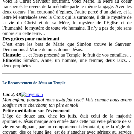
Voici le Christ Serviteur souffrant, voici Marie, la Mère au coeur
transpercé: le revers de la médaille parle le même langage. Avec les
deux coeurs, l’un couronné d’épines, l’autre percé d’un glaive, et la
lettre M entrelacée avec la Croix qui la surmonte, il dit le mystère de
la vie du Christ et de sa Mère, le mystère de l’Eglise et de
l’humanité, le mystère de toute vie humaine. Il n’y a pas de joie sans
ombre sur cette terre…
Des grâces pour maintenant
C’est entre les bras de Marie que Siméon trouve le Sauveur.
Demandons à Marie de nous donner Jésus.
Clausule
: … et Jésus présenté au Temple, le fruit de vos entrailles…
Etincelle
: Siméon, Anne; un homme, une femme; deux laïcs….
deux prophètes…
Le Recouvrement de Jésus au Temple
Luc 2, 48
Mon enfant, pourquoi nous as-tu fait cela? Vois comme nous avons
souffert en te cherchant, ton père et moi!
Petite méditation sur l’événement
L’âge de douze ans, chez les juifs, était celui de la majorité
spirituelle. Jésus marque son entrée dans cette nouvelle période de sa
vie en soulignant, par un comportement déroutant, que la règle du
croyant, dès ce jeune âge, est de s’attacher avec sérieux au service