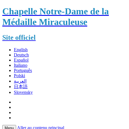
Chapelle Notre-Dame de la
Médaille Miraculeuse
Site officiel
English
Deutsch
Español
Italiano
Português
Polski
العربية
日本語
Slovensky
Aller au contenu principal
Menu