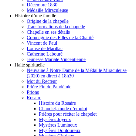
Décembre 1830
Médaille Miraculeuse
Histoire d’une famille
Origine de la chapelle
Transformations de la chapelle
Chapelle en ses détails
Compagnie des Filles de la Charité
Vincent de Paul
Louise de Marillac
Catherine Labouré
Jeunesse Mariale Vincentienne
Halte spirituelle
Neuvaine à Notre-Dame de la Médaille Miraculeuse
(2020) en direct à 18h30
Mot du Recteur
Prière Fin de Pandémie
Prions
Rosaire
Histoire du Rosaire
Chapelet, mode d’emploi
Prières pour réciter le chapelet
Mystères Joyeux
Mystères Lumineux
Mystères Douloureux
Mystères Glorieux