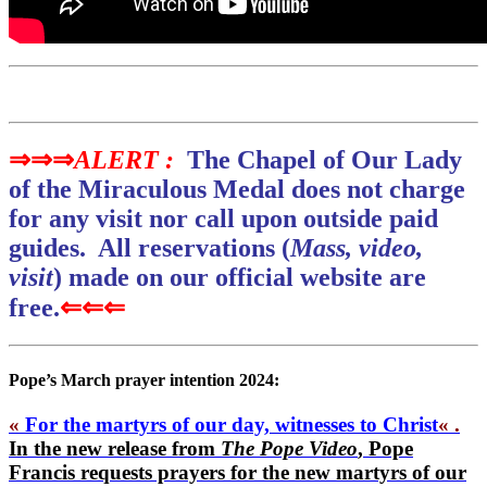
⇒⇒⇒
ALERT :
The Chapel of Our Lady
of the Miraculous Medal does not charge
for any visit nor call upon outside paid
guides. All reservations (
Mass, video,
visit
) made on our official website are
free.
⇐⇐⇐
Pope’s March prayer intention 2024:
«
For the martyrs of our day, witnesses to Christ
« .
In the new release from
The Pope Video
, Pope
Francis requests prayers for the new martyrs of our