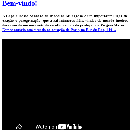
Bem-vindo!
A Capela Nossa Senhora da Medalha Milagrosa é um importante lugar de
oração e peregrinação, que atrai inúmeros fiéis, vindos do mundo inteiro,
desejosos de um momento de recolhimento e da proteção da Virgem Maria.
Este santuário está situado no coração de Paris, na Rue du Bac, 140…