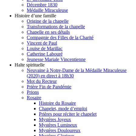
Décembre 1830
Médaille Miraculeuse
Histoire d’une famille
Origine de la chapelle
Transformations de la chapelle
Chapelle en ses détails
Compagnie des Filles de la Charité
Vincent de Paul
Louise de Marillac
Catherine Labouré
Jeunesse Mariale Vincentienne
Halte spirituelle
Neuvaine à Notre-Dame de la Médaille Miraculeuse
(2020) en direct à 18h30
Mot du Recteur
Prière Fin de Pandémie
Prions
Rosaire
Histoire du Rosaire
Chapelet, mode d’emploi
Prières pour réciter le chapelet
Mystères Joyeux
Mystères Lumineux
Mystères Douloureux
Mystères Glorieux