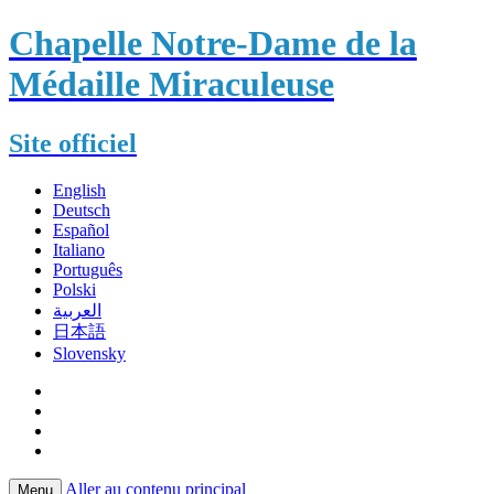
Chapelle Notre-Dame de la
Médaille Miraculeuse
Site officiel
English
Deutsch
Español
Italiano
Português
Polski
العربية
日本語
Slovensky
Aller au contenu principal
Menu