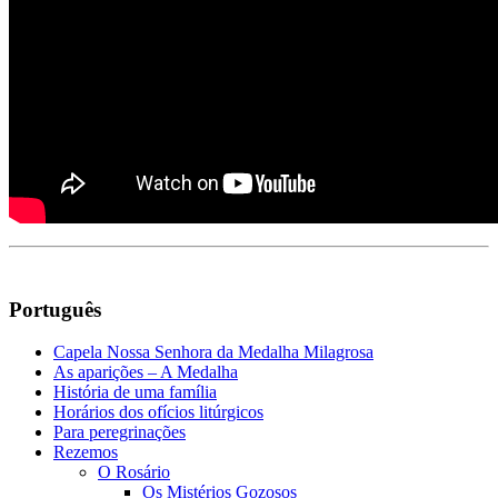
Português
Capela Nossa Senhora da Medalha Milagrosa
As aparições – A Medalha
História de uma família
Horários dos ofícios litúrgicos
Para peregrinações
Rezemos
O Rosário
Os Mistérios Gozosos