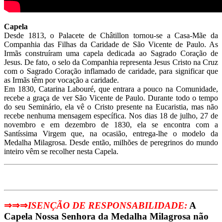
Capela
Desde 1813, o Palacete de Châtillon tornou-se a Casa-Mãe da
Companhia das Filhas da Caridade de São Vicente de Paulo. As
Irmãs construíram uma capela dedicada ao Sagrado Coração de
Jesus. De fato, o selo da Companhia representa Jesus Cristo na Cruz
com o Sagrado Coração inflamado de caridade, para significar que
as Irmãs têm por vocação a caridade.
Em 1830, Catarina Labouré, que entrara a pouco na Comunidade,
recebe a graça de ver São Vicente de Paulo. Durante todo o tempo
do seu Seminário, ela vê o Cristo presente na Eucaristia, mas não
recebe nenhuma mensagem específica. Nos dias 18 de julho, 27 de
novembro e em dezembro de 1830, ela se encontra com a
Santíssima Virgem que, na ocasião, entrega-lhe o modelo da
Medalha Milagrosa. Desde então, milhões de peregrinos do mundo
inteiro vêm se recolher nesta Capela.
⇒⇒
⇒
I
S
ENÇÃO
DE RESPONSABILIDADE:
A
Capela Nossa Senhora da Medalha Milagrosa não